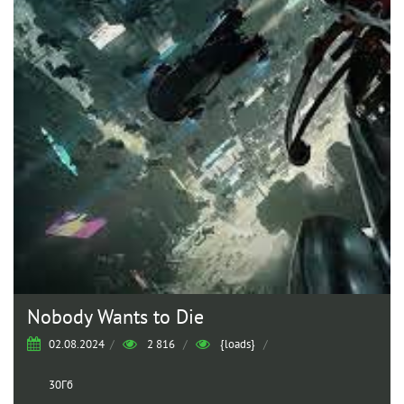
Nobody Wants to Die
02.08.2024
/
2 816
/
{loads}
/
30Гб