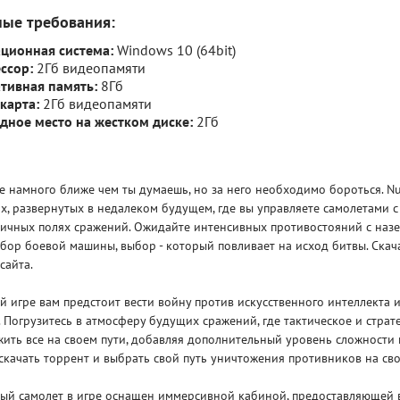
ные требования:
ционная система:
Windows 10 (64bit)
ссор:
2Гб видеопамяти
тивная память:
8Гб
карта:
2Гб видеопамяти
дное место на жестком диске:
2Гб
 намного ближе чем ты думаешь, но за него необходимо бороться. Nu
ях, развернутых в недалеком будущем, где вы управляете самолетами
тичных полях сражений. Ожидайте интенсивных противостояний с наз
бор боевой машины, выбор - который повливает на исход битвы. Скача
сайта.
игре вам предстоит вести войну против искусственного интеллекта 
 Погрузитесь в атмосферу будущих сражений, где тактическое и стра
ить все на своем пути, добавляя дополнительный уровень сложности 
скачать торрент и выбрать свой путь уничтожения противников на сво
 самолет в игре оснащен иммерсивной кабиной, предоставляющей в