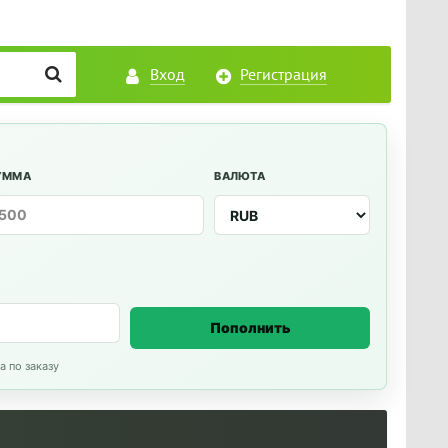
Вход
Регистрация
УММА
ВАЛЮТА
Пополнить
а по заказу