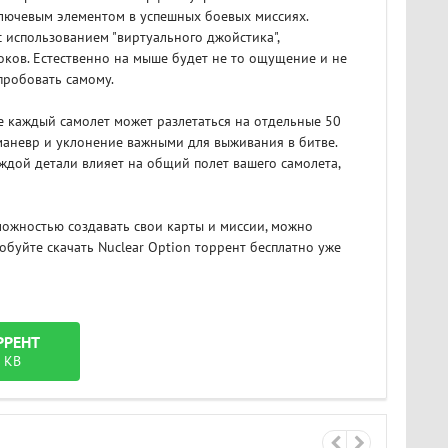
ключевым элементом в успешных боевых миссиях.
использованием "виртуального джойстика",
оков. Естественно на мыше будет не то ощущение и не
опробовать самому.
 каждый самолет может разлетаться на отдельные 50
 маневр и уклонение важными для выживания в битве.
ждой детали влияет на общий полет вашего самолета,
можностью создавать свои карты и миссии, можно
обуйте скачать Nuclear Option торрент бесплатно уже
РРЕНТ
 KB