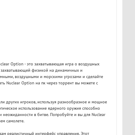
clear Option - это захватывающая игра о воздушных
 с захватывающей физикой на динамичных и
емными, воздушными и морскими угрозами и сделайте
ть Nuclear Option на пк через торрент вы можете с
или других игроков, используя разнообразное и мощное
тегическое использование ядерного оружия способно
и неожиданности в битве. Попробуйте и вы для Nuclear
ем самолете.
ам реалистичный интерфейс управления. Этот