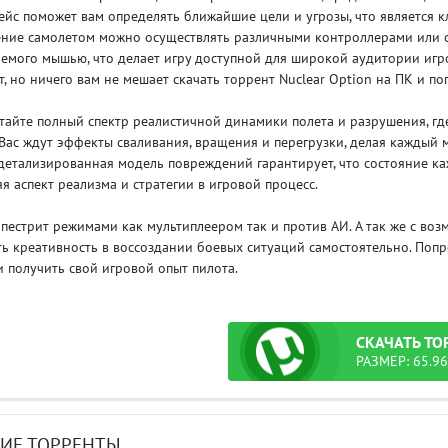
йс поможет вам определять ближайшие цели и угрозы, что является 
ение самолетом можно осуществлять различными контроллерами или с 
емого мышью, что делает игру доступной для широкой аудитории игр
т, но ничего вам не мешает скачать торрент Nuclear Option на ПК и п
йте полный спектр реалистичной динамики полета и разрушения, где
 Вас ждут эффекты сваливания, вращения и перегрузки, делая каждый
етализированная модель повреждений гарантирует, что состояние ка
я аспект реализма и стратегии в игровой процесс.
стрит режимами как мультиплеером так и против АИ. А так же с воз
ь креативность в воссоздании боевых ситуаций самостоятельно. Попр
и получить свой игровой опыт пилота.
СКАЧАТЬ
ТО
РАЗМЕР: 65.96
ИЕ ТОРРЕНТЫ