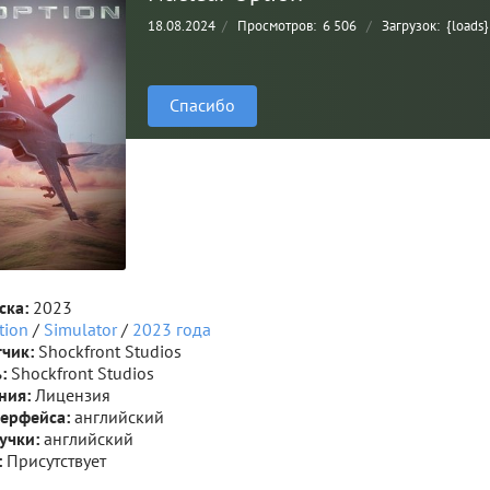
18.08.2024
/
Просмотров:
6 506
/
Загрузок:
{loads}
Спасибо
ска:
2023
tion
/
Simulator
/
2023 года
тчик:
Shockfront Studios
:
Shockfront Studios
ния:
Лицензия
терфейса:
английский
вучки:
английский
:
Присутствует