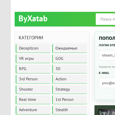
ByXatab
КАТЕГОРИИ
ПОПОЛ
ЛОГИН ST
Decepticon
Ожидаемые
VR игры
GOG
Укажите ло
RPG
3D
E-MAIL
3rd Person
Action
Shooter
Strategy
Real-time
1st Person
Adventure
Stealth