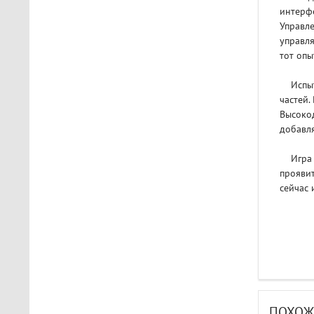
интерфе
Управл
управля
тот опы
Испыта
частей.
Высокод
добавля
Игра пе
проявит
сейчас 
ПОХОЖ