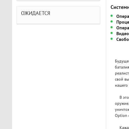
Систем
ОЖИДАЕТСЯ
Опера
Проце
Опера
Видео
Свобо
Будущее
батали
реалис
свой вы
нашего 
В этой 
оружие.
уничтож
Option 
Каждый