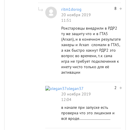
8
ritm1dorog
20 ноября 2019
11:51
Рокстаровцы внедрили в РДР2
ту же защиту что и в ГТА5
(Arxan), и в конечном результате
хакеры и Arxan сломали в ГТА5,
а как быстро хакнут РДР2 это
вопрос во времени, т.к сама
игра не требует подключения к
инету чисто только для её
активации
2
olegan37
20 ноября 2019
12:04
в начале при запуске есть
проверка что это лицензия и
всё вроде...........................