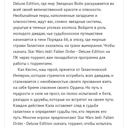
Deluxe Edition, где мир Звездных Войн раскрывается во
всей своей величественной красоте и опасности.
Необычайные миры, наполненные загадками и
опасностями, ждут вас, словно звездные системы,
укрытые в темных уголках космоса. Войдите в роль
молодого джедая, чье судьбоносное путешествие
начинается в тени Порядка 66, в эпоху, где мирные
стражи Галактики оказались на грани вымирания. Чтобы
скачать Star Wars Jedi: Fallen Order - Deluxe Edition на
ПК через торрент, вам понадобится программа для
работы с торрентами.
Кал Кестис, наш герой, прячется от Галактической
Империи, которая стремится истребить всех джедаев, и
сталкивается с неизбежностью своего призвания взять
на себя бремя спасения своего Ордена. Но путь к
мудрости и силе не прост, он полон испытаний и битв,
разгадок и дружбы, которые он встретит на своем пути.
Каждое действие Кала оставляет след в судьбе
галактики и определяет судьбы тех, кто пересек его
путь. Многие игроки предпочитают Star Wars Jedi: Fallen
Order - Deluxe Edition скачать торрент, чтобы испытать