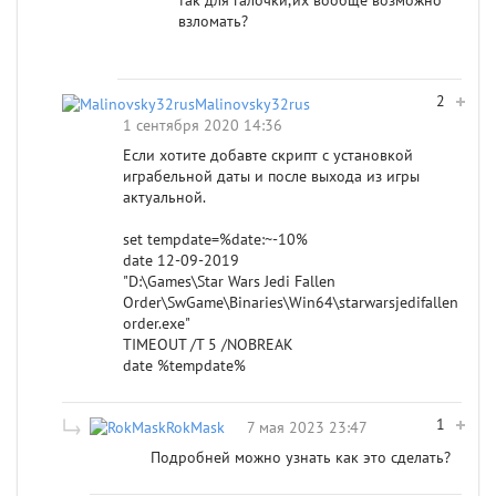
так для галочки,их вообще возможно
взломать?
2
Malinovsky32rus
1 сентября 2020 14:36
Если хотите добавте скрипт с установкой
играбельной даты и после выхода из игры
актуальной.
set tempdate=%date:~-10%
date 12-09-2019
"D:\Games\Star Wars Jedi Fallen
Order\SwGame\Binaries\Win64\starwarsjedifallen
order.exe"
TIMEOUT /T 5 /NOBREAK
date %tempdate%
1
RokMask
7 мая 2023 23:47
Подробней можно узнать как это сделать?