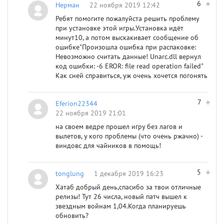
6
Нерман
22 ноября 2019 12:42
Ребят помогите пожалуйста решить проблему
при установке этой игры.Установка идёт
минут10, а потом выскакивает сообщение об
ошибке"Произошла ошибка при распаковке:
Невозможно считать данные! Unarc.dll вернул
код ошибки: -6 EROR: file read operation failed"
Как сней справиться, уж очень хочется погонять
7
Eferion22344
22 ноября 2019 21:01
на своем ведре прошел игру без лагов и
вылетов, у кого проблемы (что очень ржачно) -
виндовс для чайников в помощь!
5
tonglung
1 декабря 2019 16:23
Хатаб добрый день,спасибо за твои отличные
релизы! Тут 26 числа, новый патч вышел к
звездным войнам 1,04.Когда планируешь
обновить?