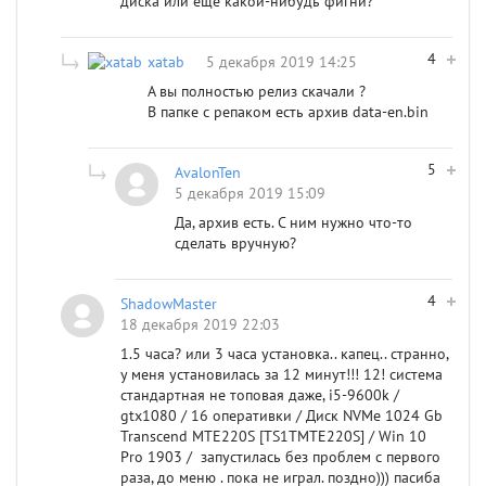
диска или ещё какой-нибудь фигни?
4
xatab
5 декабря 2019 14:25
А вы полностью релиз скачали ?
В папке с репаком есть архив data-en.bin
5
AvalonTen
5 декабря 2019 15:09
Да, архив есть. С ним нужно что-то
сделать вручную?
4
ShadowMaster
18 декабря 2019 22:03
1.5 часа? или 3 часа установка.. капец.. странно,
у меня установилась за 12 минут!!! 12! система
стандартная не топовая даже, i5-9600k /
gtx1080 / 16 оперативки / Диск NVMe 1024 Gb
Transcend MTE220S [TS1TMTE220S] / Win 10
Pro 1903 / запустилась без проблем с первого
раза, до меню . пока не играл. поздно))) пасиба