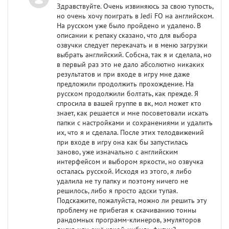
Здравствуйте. Очень извиняюсь за свою тупость,
но очень хочу поиграть в Jedi FO на английском.
На русском уже было пройдено и удалено. В
описании к репаку сказано, что для выбора
озвучки следует перекачать и в меню загрузки
выбрать английский. Собсна, так я и сделала, но
в первый раз это не дало абсолютно никаких
результатов и при входе в игру мне даже
предложили продолжить прохождение. На
русском продолжили болтать, как прежде. Я
спросила в вашей группе в вк, мол может кто
знает, как решается и мне посоветовали искать
папки с настройками и сохранениями и удалить
их, что я и сделала. После этих телодвижений
при входе в игру она как бы запустилась
заново, уже изначально с английским
интерфейсом и выбором яркости, но озвучка
осталась русской. Исходя из этого, я либо
удалила не ту папку и поэтому ничего не
решилось, либо я просто адски тупая.
Подскажите, пожалуйста, можно ли решить эту
проблему не прибегая к скачиванию тонны
рандомных программ-клинеров, эмуляторов