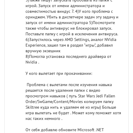
3)Также пишут запускать пробовать из папки с
игрой. Запуск от имени администратора и
совместимостью виндус 7. 4)У кого проблема с
оринджем. Убить в диспетчере задач эту задачу и
запуск от имени администратора 5)Посмотрите
также чтобы антивирус не блокировал запуск.
Поставьте папку с игрой в исключения антвируса.
6)Запустилось через AMD Settings, аналог NVidia
Experience, зашел там в раздел "игры", добавил
вручную экзешник
8)Помогла установка последнего драйвера от
Nvidia .
У кого вылетает при прокачивании:
Проблема с вылетами после изучения навыка
решается после удаления папки с видео
просмотром навыков ( путь Star Wars Jedi Fallen
Order/SwGame/Content/Movies копируем папку
Skiltree куда нить и удаляем её из игры) Больше
игра вылетать не будет . Может кому поможет хотя
нас таких немного .
От себя добавлю обновите Microsoft .NET