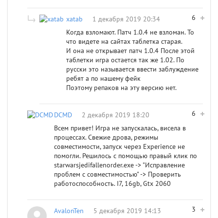
6
xatab
1 декабря 2019 20:34
Когда взломают. Патч 1.0.4 не взломан. То
что видете на сайтах таблетка старая.
И она не открывает патч 1.0.4 После этой
таблетки игра остается так же 1.02. По
русски это называется ввести заблуждение
ребят а по нашему фейк
Поэтому репаков на эту версию нет.
6
DCMD
2 декабря 2019 18:20
Всем привет! Игра не запускалась, висела в
процессах. Свежие дрова, режимы
совместимости, запуск через Experience не
помогли. Решилось с помощью правый клик по
starwarsjedifallenorder.exe -> "Исправление
проблем с совместимостью" -> Проверить
работоспособность. I7, 16gb, Gtx 2060
3
AvalonTen
5 декабря 2019 14:13