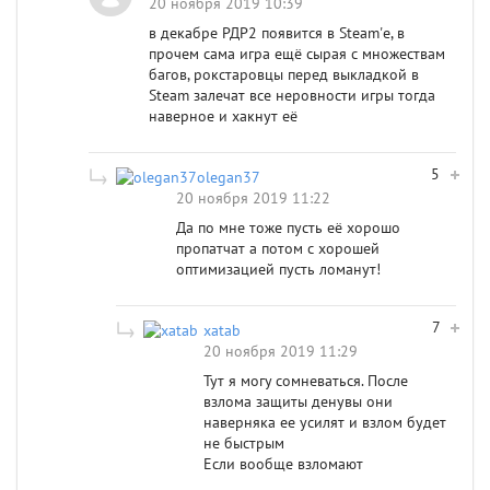
20 ноября 2019 10:39
в декабре РДР2 появится в Steam'е, в
прочем сама игра ещё сырая с множествам
багов, рокстаровцы перед выкладкой в
Steam залечат все неровности игры тогда
наверное и хакнут её
5
olegan37
20 ноября 2019 11:22
Да по мне тоже пусть её хорошо
пропатчат а потом с хорошей
оптимизацией пусть ломанут!
7
xatab
20 ноября 2019 11:29
Тут я могу сомневаться. После
взлома защиты денувы они
наверняка ее усилят и взлом будет
не быстрым
Если вообще взломают