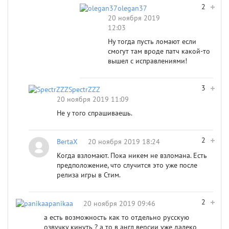
2
olegan37
20 ноября 2019
12:03
Ну тогда пусть ломают если
смогут там вроде патч какой-то
вышел с исправлениями!
3
SpectrZZZ
20 ноября 2019 11:09
Не у того спрашиваешь.
2
BertaX
20 ноября 2019 18:24
Когда взломают. Пока никем не взломана. Есть
предположение, что случится это уже после
релиза игры в Стим.
2
panikaa
20 ноября 2019 09:46
а есть возможность как то отдельно русскую
озвучку кинуть ? а то в англ версии уже далеко