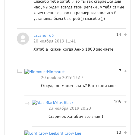
Спасибо тебе хатаб , что ты так стараешся для
нас , мы ждём всегда твои репаки , у тебя самые
качественные , пох на размер главное что б
установка была быстрой )) спасибо )))
14
Escanor 63
20 ноября 2019 11:41
Хатаб а скажи когда Анно 1800 зломаете
7
Hinmoust
20 ноября 2019 13:17
Откуда он может знать? Вот скажи мне
105
Stas Black
23 ноября 2019 20:20
Старичок Хатабыч все знает!
10
Lord Crow Lee