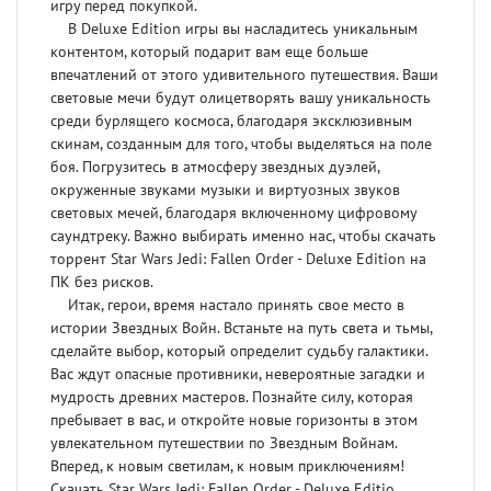
игру перед покупкой.
В Deluxe Edition игры вы насладитесь уникальным
контентом, который подарит вам еще больше
впечатлений от этого удивительного путешествия. Ваши
световые мечи будут олицетворять вашу уникальность
среди бурлящего космоса, благодаря эксклюзивным
скинам, созданным для того, чтобы выделяться на поле
боя. Погрузитесь в атмосферу звездных дуэлей,
окруженные звуками музыки и виртуозных звуков
световых мечей, благодаря включенному цифровому
саундтреку. Важно выбирать именно нас, чтобы скачать
торрент Star Wars Jedi: Fallen Order - Deluxe Edition на
ПК без рисков.
Итак, герои, время настало принять свое место в
истории Звездных Войн. Встаньте на путь света и тьмы,
сделайте выбор, который определит судьбу галактики.
Вас ждут опасные противники, невероятные загадки и
мудрость древних мастеров. Познайте силу, которая
пребывает в вас, и откройте новые горизонты в этом
увлекательном путешествии по Звездным Войнам.
Вперед, к новым светилам, к новым приключениям!
Скачать Star Wars Jedi: Fallen Order - Deluxe Editio