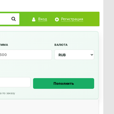
Вход
Регистрация
УММА
ВАЛЮТА
Пополнить
а по заказу