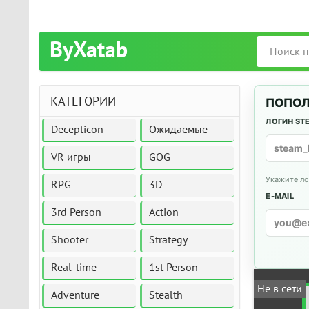
ByXatab
КАТЕГОРИИ
ПОПОЛ
ЛОГИН ST
Decepticon
Ожидаемые
VR игры
GOG
Укажите ло
RPG
3D
E-MAIL
3rd Person
Action
Shooter
Strategy
Real-time
1st Person
Не в сети
Adventure
Stealth