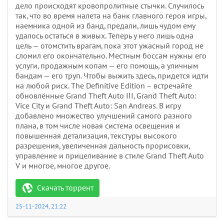
дело происходят кровопролитные стычки. Случилось
так, что во время налета на банк главного героя игры,
наемника одной из банд, предали, лишь чудом ему
удалось остаться в живых. Теперь у него лишь одна
цель — отомстить врагам, пока этот ужасный город не
сломил его окончательно. Местным боссам нужны его
услуги, продажным копам — его помощь, а уличным
бандам — его труп. Чтобы выжить здесь, придется идти
на любой риск. The Definitive Edition – встречайте
обновлённые Grand Theft Auto III, Grand Theft Auto:
Vice City и Grand Theft Auto: San Andreas. В игру
добавлено множество улучшений самого разного
плана, в том числе новая система освещения и
повышенная детализация, текстуры высокого
разрешения, увеличенная дальность прорисовки,
управление и прицеливание в стиле Grand Theft Auto
V и многое, многое другое.
Скачать торрент
25-11-2024, 21:22