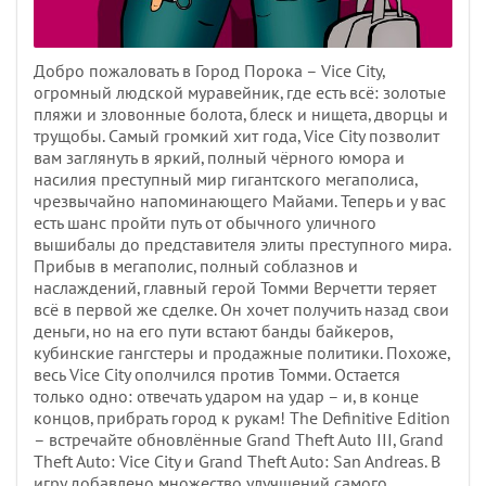
Добро пожаловать в Город Порока – Vice City,
огромный людской муравейник, где есть всё: золотые
пляжи и зловонные болота, блеск и нищета, дворцы и
трущобы. Самый громкий хит года, Vice City позволит
вам заглянуть в яркий, полный чёрного юмора и
насилия преступный мир гигантского мегаполиса,
чрезвычайно напоминающего Майами. Теперь и у вас
есть шанс пройти путь от обычного уличного
вышибалы до представителя элиты преступного мира.
Прибыв в мегаполис, полный соблазнов и
наслаждений, главный герой Томми Верчетти теряет
всё в первой же сделке. Он хочет получить назад свои
деньги, но на его пути встают банды байкеров,
кубинские гангстеры и продажные политики. Похоже,
весь Vice City ополчился против Томми. Остается
только одно: отвечать ударом на удар – и, в конце
концов, прибрать город к рукам! The Definitive Edition
– встречайте обновлённые Grand Theft Auto III, Grand
Theft Auto: Vice City и Grand Theft Auto: San Andreas. В
игру добавлено множество улучшений самого