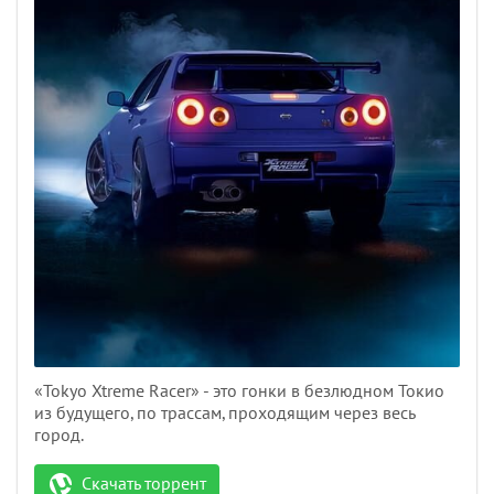
«Tokyo Xtreme Racer» - это гонки в безлюдном Токио
из будущего, по трассам, проходящим через весь
город.
Скачать торрент