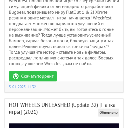
Wreckfest, новой гоночной игре со сверхреалистичной
симуляцией физики от легендарного разработчика
Bugbear, подарившего миру FlatOut 1 & 2! Жгите
резину и рвите металл - игра начинается! Wreckfest
предлагает множество вариантов улучшений и
персонализации. Может быть, вы готовитесь к гонке
на выживание? Тогда лучше установить усиленный
бампер, каркас безопасности, боковую защиту и так
далее. Решили поучаствовать в гонке на "ведрах"?
Тогда улучшайте мотор - ставьте новые фильтры,
распредвал, топливную систему и так далее. Боевых
гонок, лучше чем Wreckfest, вам не найти.
Скачать торрент
5-01-2025, 11:32
HOT WHEELS UNLEASHED (Update 32) [Папка
игры] (2021)
Обновлено