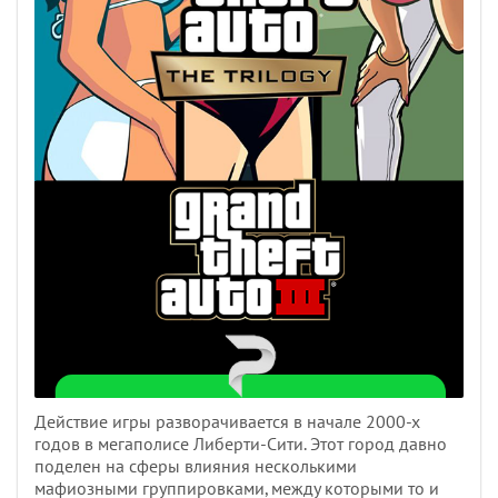
Действие игры разворачивается в начале 2000-х
годов в мегаполисе Либерти-Сити. Этот город давно
поделен на сферы влияния несколькими
мафиозными группировками, между которыми то и