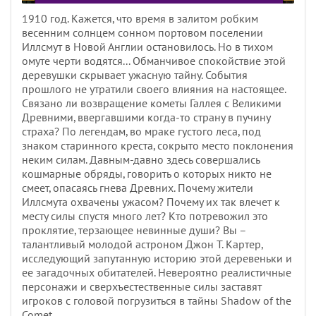
1910 год. Кажется, что время в залитом робким
весенним солнцем сонном портовом поселении
Иллсмут в Новой Англии остановилось. Но в тихом
омуте черти водятся... Обманчивое спокойствие этой
деревушки скрывает ужасную тайну. События
прошлого не утратили своего влияния на настоящее.
Связано ли возвращение кометы Галлея с Великими
Древними, ввергавшими когда-то страну в пучину
страха? По легендам, во мраке густого леса, под
знаком старинного креста, сокрыто место поклонения
неким силам. Давным-давно здесь совершались
кошмарные обряды, говорить о которых никто не
смеет, опасаясь гнева Древних. Почему жители
Иллсмута охвачены ужасом? Почему их так влечет к
месту силы спустя много лет? Кто потревожил это
проклятие, терзающее невинные души? Вы –
талантливый молодой астроном Джон Т. Картер,
исследующий запутанную историю этой деревеньки и
ее загадочных обитателей. Невероятно реалистичные
персонажи и сверхъестественные силы заставят
игроков с головой погрузиться в тайны Shadow of the
Comet.