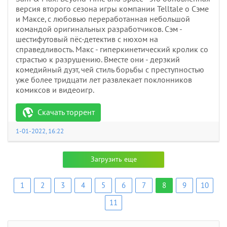
версия второго сезона игры компании Telltale о Сэме
и Максе, с любовью переработанная небольшой
командой оригинальных разработчиков. Сэм -
шестифутовый пёс-детектив с нюхом на
справедливость. Макс - гиперкинетический кролик со
страстью к разрушению. Вместе они - дерзкий
комедийный дуэт, чей стиль борьбы с преступностью
уже более тридцати лет развлекает поклонников
комиксов и видеоигр.
Скачать торрент
1-01-2022, 16:22
Загрузить еще
1
2
3
4
5
6
7
8
9
10
11