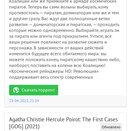
Коалиции или же примкните к армаде космических
пиратов. Теперь вы сами вольны выбирать, кому
противостоять — пиратам, доминаторам или же и тем
и другим сразу. Вас ждут две полноценные ветви
развития — доминаторская и пиратская, — проходить
которые можно одновременно. Выбирайте, играть ли
за пирата или агента под прикрытием. Учтите, все
ваши решения повлияют на развитие сюжета и
персонажа. В зависимости от ваших действий
изменится будущее всего обитаемого мира: вы
можете положить конец пиратскому нашествию либо,
наоборот, поставить на колени всю Коалицию!
«Космические рейнджеры HD: Революция»
поддерживает весь спектр современных
Скачать торрент
23-04-2022, 21:24
Agatha Christie Hercule Poirot: The First Cases
[GOG] (2021)
Обновлено