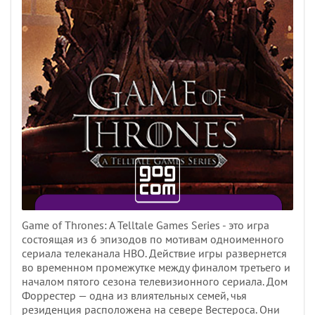
Game of Thrones: A Telltale Games Series - это игра
состоящая из 6 эпизодов по мотивам одноименного
сериала телеканала HBO. Действие игры развернется
во временном промежутке между финалом третьего и
началом пятого сезона телевизионного сериала. Дом
Форрестер — одна из влиятельных семей, чья
резиденция расположена на севере Вестероса. Они