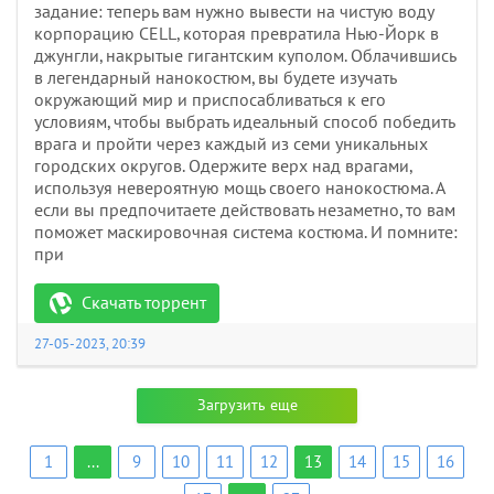
задание: теперь вам нужно вывести на чистую воду
корпорацию CELL, которая превратила Нью-Йорк в
джунгли, накрытые гигантским куполом. Облачившись
в легендарный нанокостюм, вы будете изучать
окружающий мир и приспосабливаться к его
условиям, чтобы выбрать идеальный способ победить
врага и пройти через каждый из семи уникальных
городских округов. Одержите верх над врагами,
используя невероятную мощь своего нанокостюма. А
если вы предпочитаете действовать незаметно, то вам
поможет маскировочная система костюма. И помните:
при
Скачать торрент
27-05-2023, 20:39
Загрузить еще
1
...
9
10
11
12
13
14
15
16