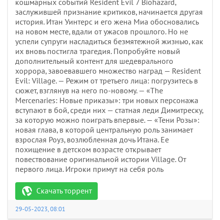
кошмарных событий Resident Evil 7 Biohazard,
заслужившей признание критиков, начинается другая
история. Итан Уинтерс и его жена Миа обосновались
на новом месте, вдали от ужасов прошлого. Но не
успели супруги насладиться безмятежной жизнью, как
их вновь постигла трагедия. Попробуйте новый
дополнительный контент для шедеврального
хоррора, завоевавшего множество наград — Resident
Evil: Village. — Режим от третьего лица: погрузитесь в
сюжет, взглянув на него по-новому. — «The
Mercenaries: Новые приказы»: три новых персонажа
вступают в бой, среди них — статная леди Димитреску,
за которую можно поиграть впервые. — «Тени Розы»:
новая глава, в которой центральную роль занимает
взрослая Роуз, возлюбленная дочь Итана. Ее
похищение в детском возрасте открывает
повествование оригинальной истории Village. От
первого лица. Игроки примут на себя роль
Скачать торрент
29-05-2023, 08:01