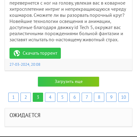
перевернется с ног на голову, увлекая вас в коварное
хитросплетение интриг и непрекращающуюся череду
кошмаров. Сможете ли вы разорвать порочный круг?
Новейшие технологии освещения и анимации,
доступные благодаря движку id Tech 5, окружат вас
реалистичными порождениями больной фантазии и
заставят испытать по-настоящему животный страх.
Скачать торрент
27-03-2024, 20:08
Загрузить еще
1
2
3
4
5
6
7
8
9
10
ОЖИДАЕТСЯ