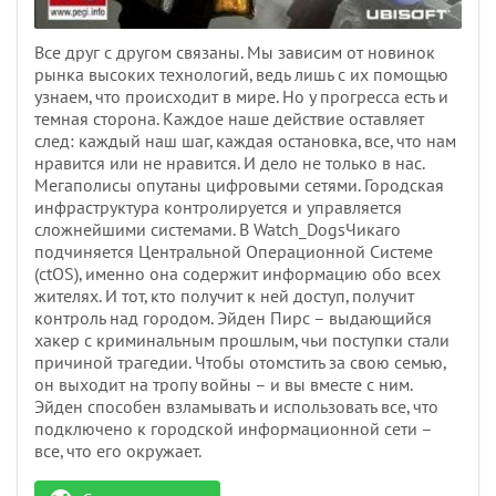
Все друг с другом связаны. Мы зависим от новинок
рынка высоких технологий, ведь лишь с их помощью
узнаем, что происходит в мире. Но у прогресса есть и
темная сторона. Каждое наше действие оставляет
след: каждый наш шаг, каждая остановка, все, что нам
нравится или не нравится. И дело не только в нас.
Мегаполисы опутаны цифровыми сетями. Городская
инфраструктура контролируется и управляется
сложнейшими системами. В Watch_DogsЧикаго
подчиняется Центральной Операционной Системе
(ctOS), именно она содержит информацию обо всех
жителях. И тот, кто получит к ней доступ, получит
контроль над городом. Эйден Пирс – выдающийся
хакер с криминальным прошлым, чьи поступки стали
причиной трагедии. Чтобы отомстить за свою семью,
он выходит на тропу войны – и вы вместе с ним.
Эйден способен взламывать и использовать все, что
подключено к городской информационной сети –
все, что его окружает.