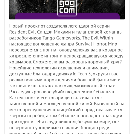
Новый проект от создателя легендарной серии
Resident Evil Синдзи Миками и талантливой команды
разработчиков Tango Gameworks, The Evil Within -
настоящее воплощение жанра Survival Horror. Мир
перевернется с ног на голову, увлекая вас в коварное
хитросплетение интриг и непрекращающуюся череду
кошмаров. Сможете ли вы разорвать порочный круг?
Новейшие технологии освещения и анимации,
доступные благодаря движку id Tech 5, окружат вас
реалистичными порождениями больной фантазии и
заставят испытать по-настоящему животный страх.
Расследуя кровавое убийство, детектив Себастьян
Кастелланос и его товарищи сталкиваются с
таинственной и могущественной силой. Вызванный на
место преступления полицейский наряд оказывается
зверски перебит, а сам Себастьян попадает в засаду и
приходит в себя в чудовищном, безумном мире, где
невероятно уродливые создания бродят среди
мертвецов. Задача Себастьяна – не сгинуть бесследно