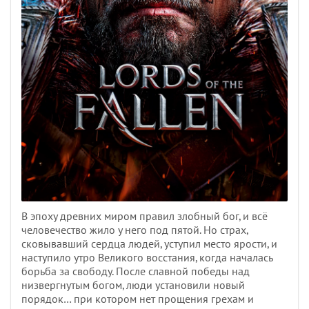
В эпоху древних миром правил злобный бог, и всё
человечество жило у него под пятой. Но страх,
сковывавший сердца людей, уступил место ярости, и
наступило утро Великого восстания, когда началась
борьба за свободу. После славной победы над
низвергнутым богом, люди установили новый
порядок… при котором нет прощения грехам и