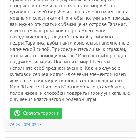
потеряно во тьме и расползается по миру. Вы не
одиноки в своей борьбе: изгнанные маги могут быть
мощными союзниками. Но чтобы получить их помощь,
вам нужно отыскать их убежище на острове Таранис,
известном как Громовой остров. Здесь маги,
находящиеся под защитой стражей, углубились в
недры Тараниса дабы найти кристаллы, наполненные
магической силой. Присоединитесь ли вы к стражам,
чтобы искать помощи у магов? Или ваш выбор падёт
на другие гильдии? Постигните мир Risen 3 и
исполните своё предназначение! Как и в случае с
культовой серией Gothic, ключевым элементом Risen
является яркий мир и свобода в его исследовании.
Мир "Risen 3: Titan Lords" разнообразен, самобытен,
полон жизни и способен подарить игроку уникальные
ощущения классической ролевой игры.
Скачать торрент
29-03-2024, 02:15