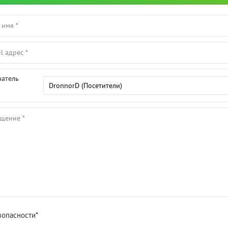
чатель
зопасности*