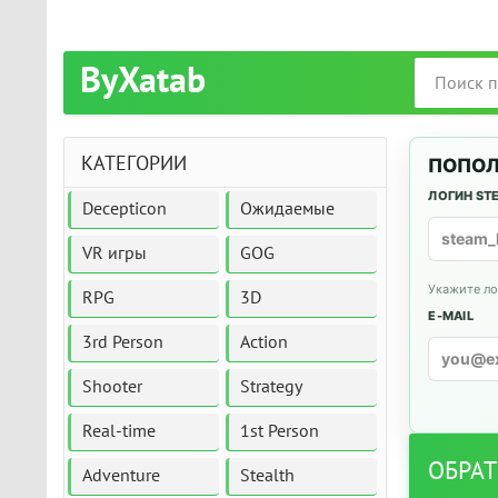
ByXatab
КАТЕГОРИИ
ПОПОЛ
ЛОГИН ST
Decepticon
Ожидаемые
VR игры
GOG
Укажите ло
RPG
3D
E-MAIL
3rd Person
Action
Shooter
Strategy
Real-time
1st Person
ОБРАТ
Adventure
Stealth