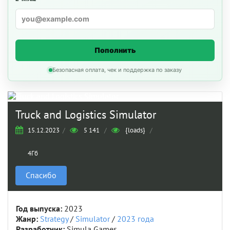
Пополнить
Безопасная оплата, чек и поддержка по заказу
Truck and Logistics Simulator
15.12.2023
/
5 141
/
{loads}
/
4Гб
Спасибо
Год выпуска:
2023
Жанр:
Strategy
/
Simulator
/
2023 года
Разработчик:
Simula Games