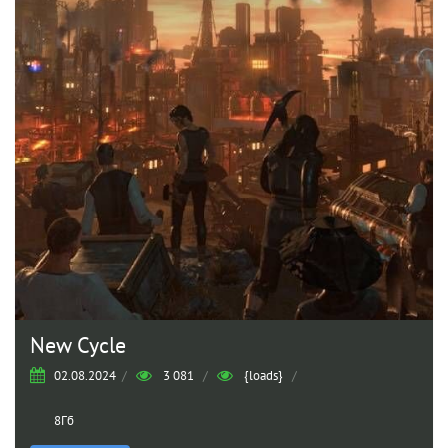
New Cycle
02.08.2024
/
3 081
/
{loads}
/
8Гб