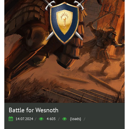
Battle for Wesnoth
14.07.2024
/
4 603
/
{loads}
/