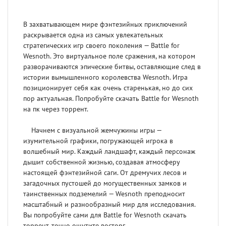
В захватывающем мире фэнтезийных приключений
раскрывается одна из самых увлекательных
стратегических игр своего поколения — Battle for
Wesnoth. Это виртуальное поле сражения, на котором
разворачиваются эпические битвы, оставляющие след в
истории вымышленного королевства Wesnoth. Игра
позиционирует себя как очень старенькая, но до сих
пор актуальная. Попробуйте скачать Battle for Wesnoth
на пк через торрент.
Начнем с визуальной жемчужины игры —
изумительной графики, погружающей игрока в
волшебный мир. Каждый ландшафт, каждый персонаж
дышит собственной жизнью, создавая атмосферу
настоящей фэнтезийной саги. От дремучих лесов и
загадочных пустошей до могущественных замков и
таинственных подземелий — Wesnoth преподносит
масштабный и разнообразный мир для исследования.
Вы попробуйте сами для Battle for Wesnoth скачать
торрент, точно ощутите восторг.