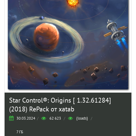
Star Control®: Origins [ 1.32.61284]
(2018) RePack от xatab
30.03.2024
/
62 623
/
{loads}
/
7 ГБ