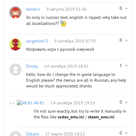
0
kenter1
9 августа 2019 01:36
its only in russian text. english is ripped. why take out
all localizations??
0
sergeitim72
9 октября 2019 07:35
Исправьте, игра с русской озвучкой
1
Divsky
14 октября 2019 18:42
hello. how do I change the in game language to
English please? the menus are all in Russian, any help
would be much appreciated, thanks
0
AR-81
14 октября 2019 19:10
I'm not sure exactly, but try to write it manually in
the files like
codex_emu.ini
/
steam_emu.ini
0
Dakato
27 марта 2020 10:12