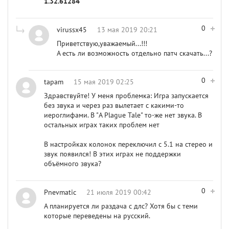
1.32.61284
0
virussx45
13 мая 2019 20:21
Приветствую,уважаемый...!!!
А есть ли возможность отдельно патч скачать...?
0
tapam
15 мая 2019 02:25
Здравствуйте! У меня проблемка: Игра запускается
без звука и через раз вылетает с какими-то
иероглифами. В "A Plague Tale" то-же нет звука. В
остальных играх таких проблем нет
В настройках колонок переключил с 5.1 на стерео и
звук появился! В этих играх не поддержки
объёмного звука?
0
Pnevmatic
21 июля 2019 00:42
А планируется ли раздача с длс? Хотя бы с теми
которые переведены на русский.