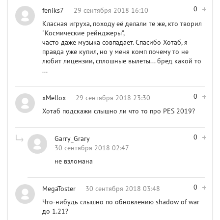
0
feniks7
29 сентября 2018 16:10
Класная игруха, походу её делали те же, кто творил
"Космические рейнджеры",
часто даже музыка совпадает. Спасибо Хотаб, я
правда уже купил, но у меня комп почему то не
любит лицензии, сплошные вылеты... бред какой то
...
0
xMellox
29 сентября 2018 23:30
Хотаб подскажи слышно ли что то про PES 2019?
0
Garry_Grary
30 сентября 2018 02:47
не взломана
0
MegaToster
30 сентября 2018 03:48
Что-нибудь слышно по обновлению shadow of war
до 1.21?