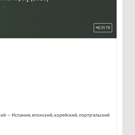
/
40,35 Гб
кий — Испания, японский, корейский, португальский