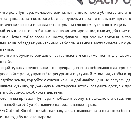
ите роль Гуннара, молодого воина, изгнанного после убийства его от
я за Гуннара, дом которого был разрушен, а народ изгнан, вам предс
тегические союзы и возглавить отряд на сложном пути к возмездию.
айтесь в пошаговых битвах, где позиционирование, взаимодействие
ение. Используйте возвышенности, фланги и природные ловушки в сво
ый воин обладает уникальным набором навыков. Используйте их с ум
ивника.
майте и обучайте бойцов с настраиваемым снаряжением и улучшаем
ния боя.
юдайте, как деревня викингов превращается из небольшого лагеря в 
ределяйте роли, управляйте ресурсами и улучшайте здания, чтобы от
едуйте земли, торгуйте с союзниками и добывайте ценные ресурсы дл
ивайте кузницу, оружейную и мастерские, чтобы получить доступ к 
ь и обороноспособность деревни.
ете ли вы привести Гуннара к победе и вернуть наследие его отца, и
ц вашей саге? Судьба вашего народа в ваших руках.
E: Oath of Blood — незабываемая, захватывающая сага от автора бес
ет на судьбу целого народа.