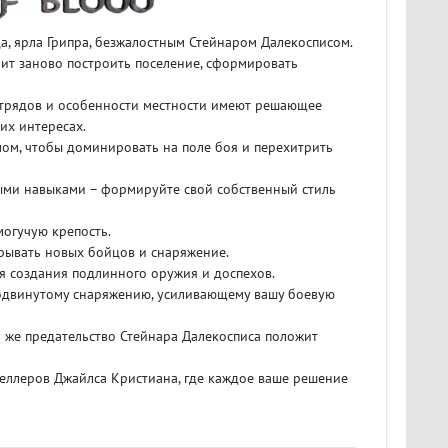
ца, ярла Грипра, безжалостным Стейнаром Далекосписом.
тоит заново построить поселение, сформировать
 отрядов и особенности местности имеют решающее
их интересах.
ом, чтобы доминировать на поле боя и перехитрить
ыми навыками – формируйте свой собственный стиль
могучую крепость.
крывать новых бойцов и снаряжение.
я создания подлинного оружия и доспехов.
продвинутому снаряжению, усиливающему вашу боевую
ли же предательство Стейнара Далекосписа положит
тселлеров Джайлса Кристиана, где каждое ваше решение