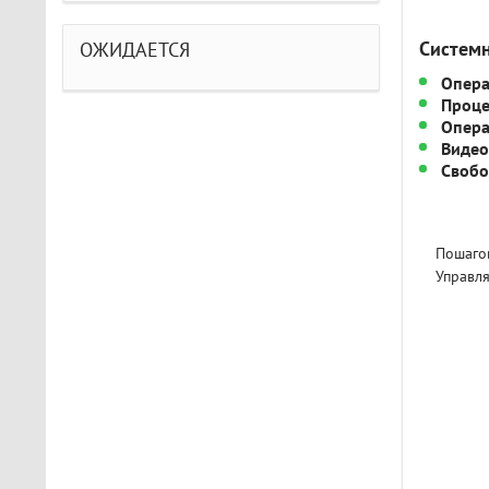
Систем
ОЖИДАЕТСЯ
Опера
Проце
Опера
Видео
Свобо
Пошагов
Управл