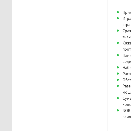
Прим
Игра
стра
Сраж
знач
Кажд
прот
Нани
веде
Набл
Расп
Обсл
Разв
мощ
Суме
коне
NORS
влия