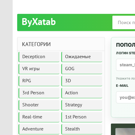
ByXatab
КАТЕГОРИИ
ПОПОЛ
ЛОГИН ST
Decepticon
Ожидаемые
VR игры
GOG
Укажите ло
RPG
3D
E-MAIL
3rd Person
Action
Shooter
Strategy
Real-time
1st Person
Adventure
Stealth