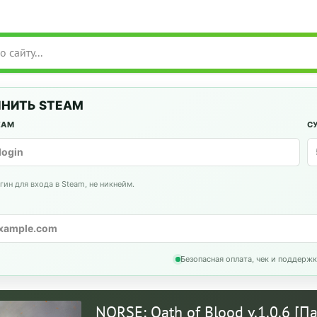
НИТЬ STEAM
EAM
С
гин для входа в Steam, не никнейм.
Безопасная оплата, чек и поддержк
NORSE: Oath of Blood v.1.0.6 [П