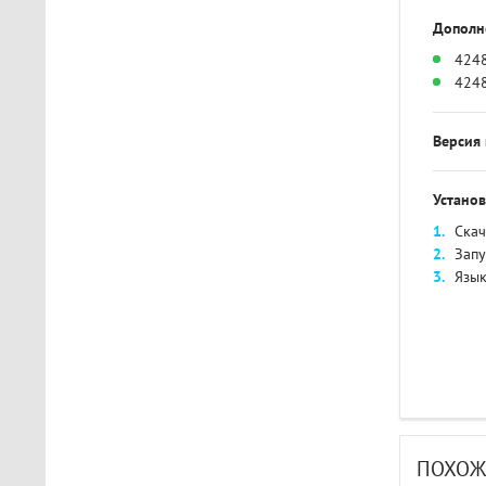
Дополн
4248
424
Версия 
Установ
Скач
Зап
Язык
ПОХОЖ