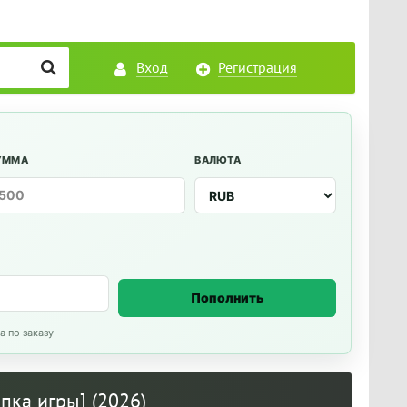
Вход
Регистрация
УММА
ВАЛЮТА
Пополнить
а по заказу
апка игры] (2026)