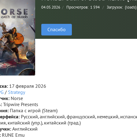
04.05.2026
/
Просмотров:
1 594
/
Загрузок:
{loads}
Спасибо
ска:
17 февраля 2026
PG
/
Strategy
тчик:
Norse
:
Tripwire Presents
ния:
Папка с игрой (Steam)
терфейса:
Русский, английский, французский, немецкий, испанс
я, китайский (упр.), китайский (трад.)
вучки:
Английский
:
RUNE Emu