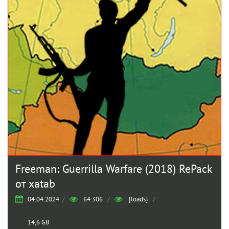
Freeman: Guerrilla Warfare (2018) RePack
от xatab
04.04.2024
/
64 306
/
{loads}
/
14,6 GB