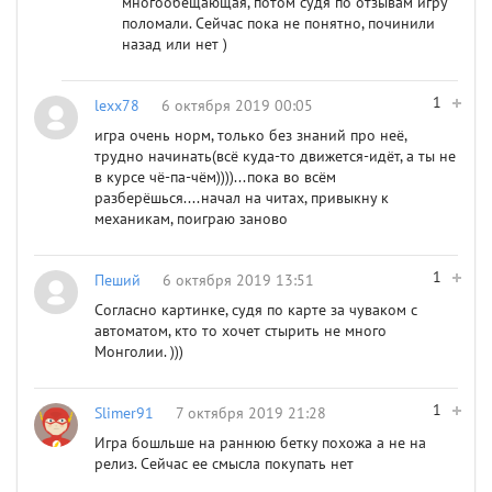
многообещающая, потом судя по отзывам игру
поломали. Сейчас пока не понятно, починили
назад или нет )
1
lexx78
6 октября 2019 00:05
игра очень норм, только без знаний про неё,
трудно начинать(всё куда-то движется-идёт, а ты не
в курсе чё-па-чём))))...пока во всём
разберёшься....начал на читах, привыкну к
механикам, поиграю заново
1
Пеший
6 октября 2019 13:51
Согласно картинке, судя по карте за чуваком с
автоматом, кто то хочет стырить не много
Монголии. )))
1
Slimer91
7 октября 2019 21:28
Игра бошльше на раннюю бетку похожа а не на
релиз. Сейчас ее смысла покупать нет