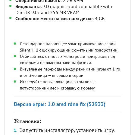
Оперативная память:
2 GB RAM
Видеокарта:
3D graphics card compatible with
DirectX 9.0c and 256 MB VRAM
Свободное место на жестком диске:
4 GB
Легендарное наводящее ужас приключение серии
Silent Hill с шокирующими сюжетными поворотами.
Отбивайтесь от новых монстров и призраков, над
которыми не властны законы физики.
Визуальные переходы между режимами игры от 1-го
и от 3-го лица — впервые в серии.
Исследуйте новые локации, в том числе
потусторонний лес и страшную тюрьму.
Версия игры:
1.0 amd rdna fix (52933)
Установка:
Запустить инсталлятор, установить игру.