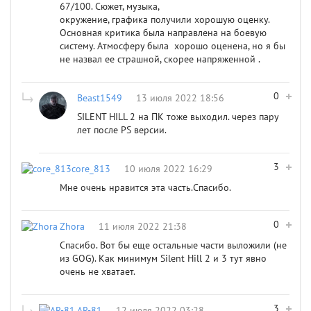
67/100. Сюжет, музыка,
окружение, графика получили хорошую оценку.
Основная критика была направлена на боевую
систему. Атмосферу была хорошо оценена, но я бы
не назвал ее страшной, скорее напряженной .
0
Beast1549
13 июля 2022 18:56
SILENT HILL 2 на ПК тоже выходил. через пару
лет после PS версии.
3
core_813
10 июля 2022 16:29
Мне очень нравится эта часть.Спасибо.
0
Zhora
11 июля 2022 21:38
Спасибо. Вот бы еще остальные части выложили (не
из GOG). Как минимум Silent Hill 2 и 3 тут явно
очень не хватает.
3
AR-81
12 июля 2022 03:28