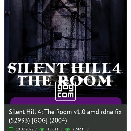
Silent Hill 4: The Room v1.0 amd rdna fix
(52933) [GOG] (2004)
10.07.2022
/
15 611
/
{loads}
/