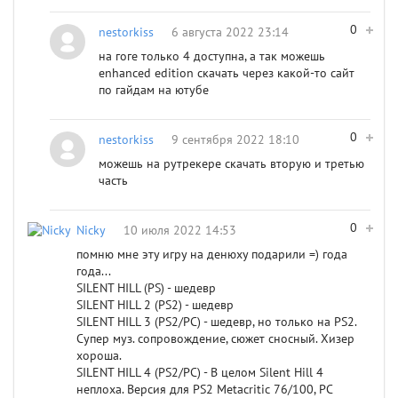
0
nestorkiss
6 августа 2022 23:14
на гоге только 4 доступна, а так можешь
enhanced edition скачать через какой-то сайт
по гайдам на ютубе
0
nestorkiss
9 сентября 2022 18:10
можешь на рутрекере скачать вторую и третью
часть
0
Nicky
10 июля 2022 14:53
помню мне эту игру на денюху подарили =) года
года...
SILENT HILL (PS) - шедевр
SILENT HILL 2 (PS2) - шедевр
SILENT HILL 3 (PS2/PC) - шедевр, но только на PS2.
Супер муз. сопровождение, сюжет сносный. Хизер
хороша.
SILENT HILL 4 (PS2/PC) - В целом Silent Hill 4
неплоха. Версия для PS2 Metacritic 76/100, PC