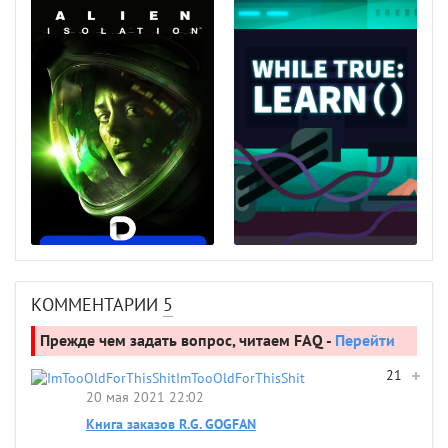
КОММЕНТАРИИ
5
Прежде чем задать вопрос, читаем FAQ -
Перейти
21
ImTooOldForThisShit
20 мая 2021 22:02
Книга заказов R.G. GOGFAN