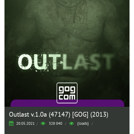
Outlast v.1.0a (47147) [GOG] (2013)
20.05.2021
/
328 040
/
{loads}
/