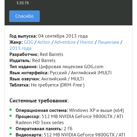
5.03 Гб
Спасибо
Год выпуска:
04 сентября 2013 года
Жанр:
GOG
/
Action
/
Adventure
/
Horror
/
Лицензии
/
2013 года
Разработчик:
Red Barrels
Издатель:
Red Barrels
Тип издания:
Цифровая лицензия GOG.com
Язык интерфейса:
Русский / Английский |MULTi
Язык озвучки:
Английский / MULTi
Таблэтка:
Не требуется (DRM-Free )
Системные требования:
Операционная система:
Windows XP и выше (х64)
Процессор:
512 MB NVIDIA GeForce 9800GTX / ATI
Radeon HD 3xxx series
Оперативная память:
2 Гб
Видеокарта:
512 MB NVIDIA GeForce 9800GTX / ATI