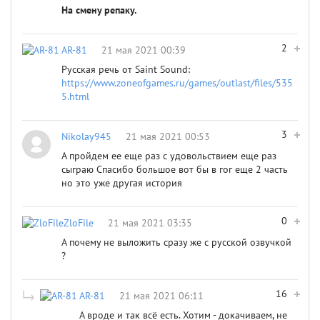
На смену репаку.
2
AR-81
21 мая 2021 00:39
Русская речь от Saint Sound:
https://www.zoneofgames.ru/games/outlast/files/535
5.html
3
Nikolay945
21 мая 2021 00:53
А пройдем ее еще раз с удовольствием еще раз
сыграю Спасибо большое вот бы в гог еще 2 часть
но это уже другая история
0
ZloFile
21 мая 2021 03:35
А почему не выложить сразу же с русской озвучкой
?
16
AR-81
21 мая 2021 06:11
А вроде и так всё есть. Хотим - докачиваем, не