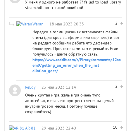
У меня у одного не работает ?? failed to load library
steam.hdll вот с такой ошибкой
2
Waran
18 мая 2023 20:33
Нередко в гог лицензииях встречаются файлы
стима (для кросплатформы или еще чего) и вот
на реддит сообщили ребята что дефендер
блокирует. Прочтите сами там и решайте. Если
получилось - дайте обратную связь.
https://www.reddit.com/r/Piracy/comments/12sa
em9/getting_an_error_when_the_inst
allation_goes/
2
ReLdy
23 мая 2023 12:14
Очень крутая игра, жаль игра очень тупо
автосейвит, из-за чего прогресс слетел на целый
внутриигровой месяц. Поэтому почаще
сохраняйтесь)
10
AR-81
29 мая 2023 22:40