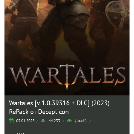
Wartales [v 1.0.39316 + DLC] (2023)
RePack от Decepticon
05.01.2025
/
44 233
/
{loads}
/