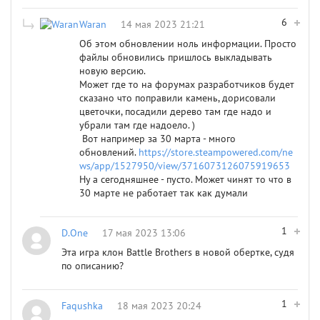
6
Waran
14 мая 2023 21:21
Об этом обновлении ноль информации. Просто
файлы обновились пришлось выкладывать
новую версию.
Может где то на форумах разработчиков будет
сказано что поправили камень, дорисовали
цветочки, посадили дерево там где надо и
убрали там где надоело. )
Вот например за 30 марта - много
обновлений.
https://store.steampowered.com/ne
ws/app/1527950/view/3716073126075919653
Ну а сегодняшнее - пусто. Может чинят то что в
30 марте не работает так как думали
1
D.One
17 мая 2023 13:06
Эта игра клон Battle Brothers в новой обертке, судя
по описанию?
1
Faqushka
18 мая 2023 20:24