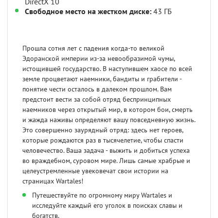
DirectX 10
Свободное место на жестком диске:
43 ГБ
Прошла сотня лет с падения когда-то великой
Эдоранской империи из-за невообразимой чумы,
истощившей государство. В наступившем хаосе по всей
земле процветают наемники, бандиты и грабители -
понятие чести осталось в далеком прошлом. Вам
предстоит вести за собой отряд беспринципных
наемников через открытый мир, в котором бои, смерть
и жажда наживы определяют вашу повседневную жизнь.
Это совершенно заурядный отряд: здесь нет героев,
которые рождаются раз в тысячелетие, чтобы спасти
человечество. Ваша задача - выжить и добиться успеха
во враждебном, суровом мире. Лишь самые храбрые и
целеустремленные увековечат свои истории на
страницах Wartales!
Путешествуйте по огромному миру Wartales и
исследуйте каждый его уголок в поисках славы и
богатств.