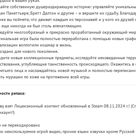
удьба в ваших руках.
айте собственную душераздирающую историю: управляйте уникальным
ен Панеттьере, Бретт Далтон и другие – и вершите их судьбу. Благо
ке вы поймете, что движет каждым из персонажей и у кого из друзей 
 еще никогда не был столь впечатляющим.
едуйте многообразный и прекрасно проработанный окружающий мир – 
инальная игра была полностью переработана с помощью новых графи
ализации воплотили кошмар в жизнь.
оздано для нового поколения.
дите новые коллекционные предметы, исследуйте неизведанные терр
ствования, углубляющие таинственность происходящего. Окажитесь в
ретьего лица и наслаждайтесь новой музыкой и полностью переписанн
ть мурашки по коже на протяжении всей игры.
ности репака:
ву взят Лицензионный контент обновленный в Steam 08.11.2024 г.! (
ккаунт!)
го не перекодировано
но неиспользуемое игрой видео, прочие языки озвучки кроме Русской