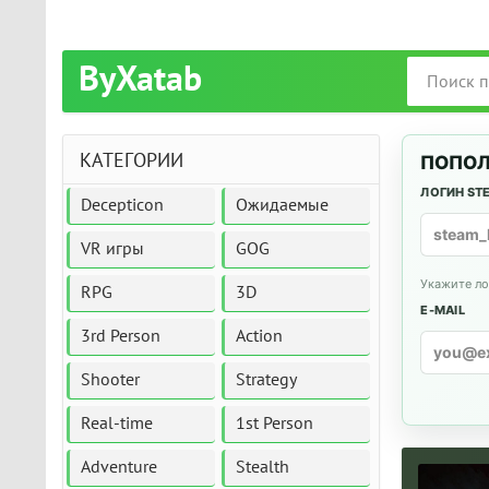
ByXatab
КАТЕГОРИИ
ПОПОЛ
ЛОГИН ST
Decepticon
Ожидаемые
VR игры
GOG
Укажите ло
RPG
3D
E-MAIL
3rd Person
Action
Shooter
Strategy
Real-time
1st Person
Adventure
Stealth