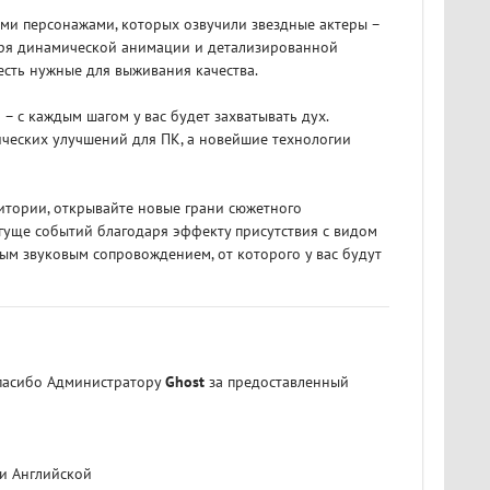
и персонажами, которых озвучили звездные актеры –
даря динамической анимации и детализированной
есть нужные для выживания качества.
с каждым шагом у вас будет захватывать дух.
ческих улучшений для ПК, а новейшие технологии
итории, открывайте новые грани сюжетного
 гуще событий благодаря эффекту присутствия с видом
ым звуковым сопровождением, от которого у вас будут
Спасибо Администратору
Ghost
за предоставленный
 и Английской