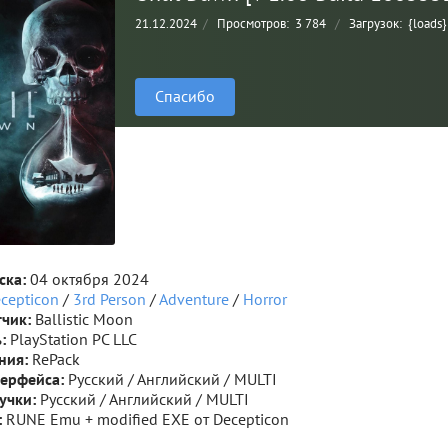
21.12.2024
/
Просмотров:
3 784
/
Загрузок:
{loads}
Спасибо
ска:
04 октября 2024
cepticon
/
3rd Person
/
Adventure
/
Horror
тчик:
Ballistic Moon
:
PlayStation PC LLC
ния:
RePack
терфейса:
Русский / Английский / MULTI
вучки:
Русский / Английский / MULTI
:
RUNE Emu + modified EXE от Decepticon