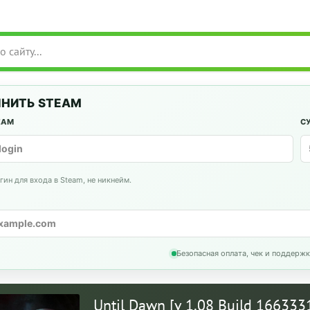
НИТЬ STEAM
EAM
С
гин для входа в Steam, не никнейм.
Безопасная оплата, чек и поддержк
Until Dawn [v 1.08 Build 166333