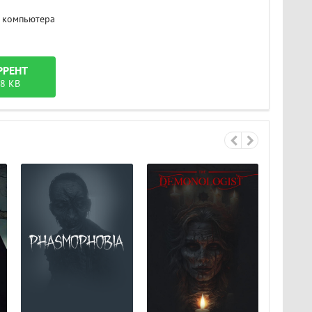
ти компьютера
РРЕНТ
58 KB