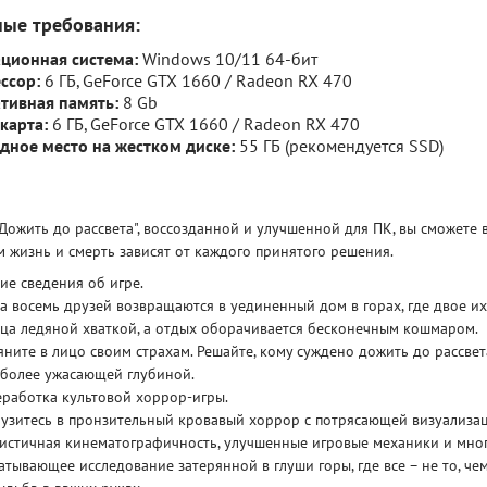
ные требования:
ционная система:
Windows 10/11 64-бит
ссор:
6 ГБ, GeForce GTX 1660 / Radeon RX 470
тивная память:
8 Gb
карта:
6 ГБ, GeForce GTX 1660 / Radeon RX 470
дное место на жестком диске:
55 ГБ (рекомендуется SSD)
"Дожить до рассвета", воссозданной и улучшенной для ПК, вы сможете
 жизнь и смерть зависят от каждого принятого решения.
е сведения об игре.
а восемь друзей возвращаются в уединенный дом в горах, где двое их
ца ледяной хваткой, а отдых оборачивается бесконечным кошмаром.
яните в лицо своим страхам. Решайте, кому суждено дожить до рассве
 более ужасающей глубиной.
работка культовой хоррор-игры.
узитесь в пронзительный кровавый хоррор с потрясающей визуализац
истичная кинематографичность, улучшенные игровые механики и много
атывающее исследование затерянной в глуши горы, где все – не то, чем