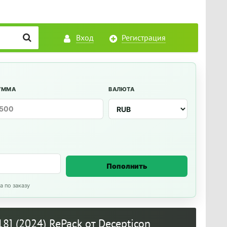
Вход
Регистрация
УММА
ВАЛЮТА
Пополнить
а по заказу
18] (2024) RePack от Decepticon