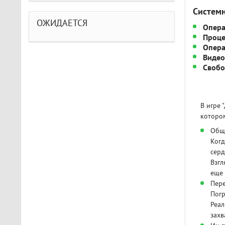
Систем
ОЖИДАЕТСЯ
Опера
Проце
Опера
Видео
Свобо
В игре 
котором
Общи
Когд
серд
Взгл
еще
Пере
Погр
Реал
захв