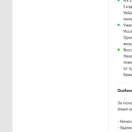
Их с
Созд
Хейд
мими
Ужас
Иссл
Ориг
визу
Восс
Нахо
пове
от т
бежа
Особен
За осно
steam а
- Ниче
- Удале