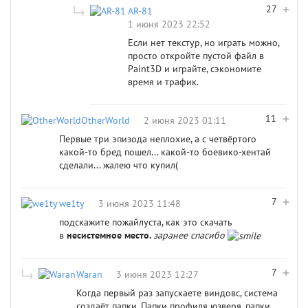
27
AR-81
1 июня 2023 22:52
Если нет текстур, но играть можно,
просто откройте пустой файл в
Paint3D и играйте, сэкономите
время и трафик.
11
OtherWorld
2 июня 2023 01:11
Первые три эпизода неплохие, а с четвёртого
какой-то бред пошел... какой-то боевико-хентай
сделали... жалею что купил(
7
we1ty
3 июня 2023 11:48
подскажите пожайлуста, как это скачать
в
несистемное место.
заранее спасибо
7
Waran
3 июня 2023 12:27
Когда первый раз запускаете виндовс, система
создаёт папки. Папки профиля юзверя, папки