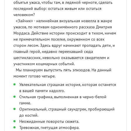
объятья ужаса, чтобы там, в ледяной черноте, сделать
последний выбор: остаться живым или остаться
человеком?
«Зайчик» - нелинейная визуальная новелла в жанре
ужасов, по мотивам одноимённого рассказа Дмитрия
Мордаса. Действие истории происходит в тихом, ничем
не примечательном поселке, окруженном со всех
сторон лесом. Здесь вдруг начинают пропадать дети, и
главный герой, недавно переехавший сюда
шестиклассник, невольно оказывается свидетелем и
участником кошмарных событий.
Мы планируем выпустить пять эпизодов. На данный
момент готово четыре.
Увлекательная страшная история, которая останется
в вашей памяти надолго.
Стильная графика, выполненная в черно-белой
гамме.
Оригинальный, страшный саундтрек, пробирающий
до костей.
Неожиданные повороты сюжета.
Тревожная, гнетущая атмосфера.