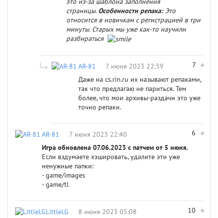
это из-за шаблона заполнения
страницы.
Особенности репака:
Это
относится в новичкам с регистрацией в три
минуты. Старых мы уже как-то научили
разбираться
7
AR-81
7 июня 2023 22:39
Даже на cs.rin.ru их называют репаками,
так что предлагаю не париться. Тем
более, что мои архивы-раздачи это уже
точно репаки.
6
AR-81
7 июня 2023 22:40
Игра обновлена 07.06.2023 с патчем от 5 июня.
Если вздумаете хэшировать, удалите эти уже
ненужные папки:
- game/images
- game/tl
10
LittleLG
8 июня 2023 05:08