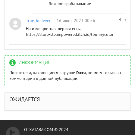
Ложное срабатывание
4
True_believer
16 июня 2023 00:56
На итче цветная версия есть.
https://store-steampowered.itch.io/tbunnycolor
ИНФОРМАЦИЯ
Посетители, находящиеся в группе
Гости
, не могут оставлять
комментарии к данной публикации.
ОЖИДАЕТСЯ
OTXATABA.COM © 2024