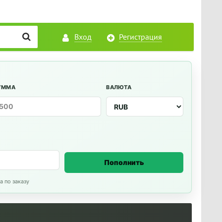
Вход
Регистрация
УММА
ВАЛЮТА
Пополнить
а по заказу