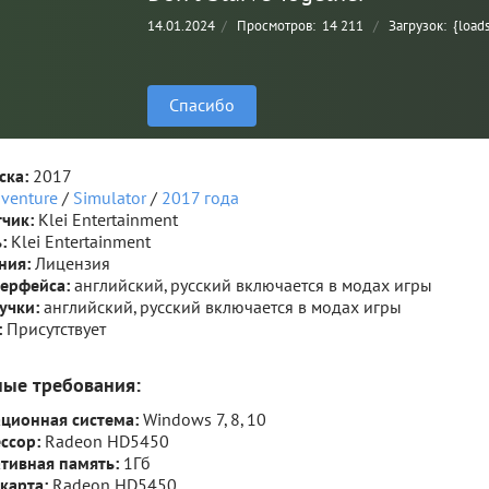
14.01.2024
/
Просмотров:
14 211
/
Загрузок:
{load
Спасибо
ска:
2017
venture
/
Simulator
/
2017 года
тчик:
Klei Entertainment
:
Klei Entertainment
ния:
Лицензия
терфейса:
английский, русский включается в модах игры
вучки:
английский, русский включается в модах игры
:
Присутствует
ные требования:
ционная система:
Windows 7, 8, 10
ссор:
Radeon HD5450
тивная память:
1Гб
карта:
Radeon HD5450