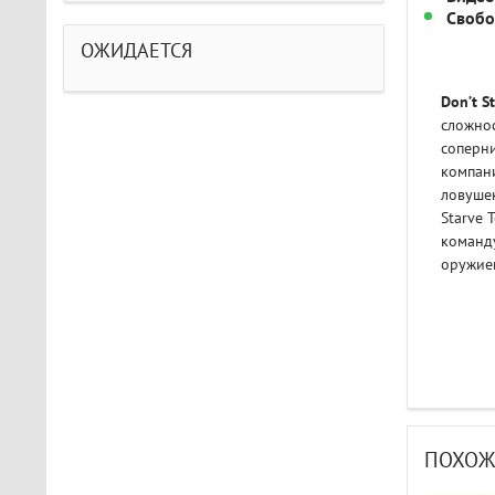
Свобо
ОЖИДАЕТСЯ
Don’t S
сложнос
соперни
компан
ловуше
Starve 
команду
оружием
ПОХОЖ