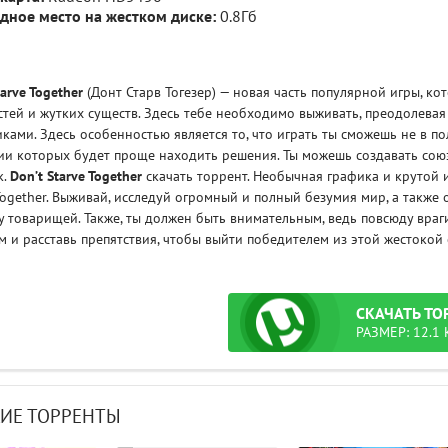
дное место на жестком диске:
0.8Гб
tarve Together
(Донт Старв Тогезер) — новая часть популярной игры, ко
тей и жутких существ. Здесь тебе необходимо выживать, преодолева
ками. Здесь особенностью является то, что играть ты сможешь не в пол
ии которых будет проще находить решения. Ты можешь создавать союз
к.
Don’t Starve Together
скачать торрент. Необычная графика и крутой 
Together. Выживай, исследуй огромный и полный безумия мир, а также 
 товарищей. Также, ты должен быть внимательным, ведь повсюду враги
 и расставь препятствия, чтобы выйти победителем из этой жестокой 
СКАЧАТЬ
ТО
РАЗМЕР: 12.1 
ИЕ ТОРРЕНТЫ