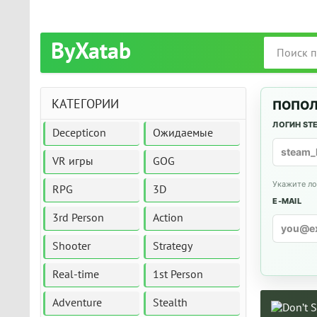
ByXatab
КАТЕГОРИИ
ПОПОЛ
ЛОГИН ST
Decepticon
Ожидаемые
VR игры
GOG
Укажите ло
RPG
3D
E-MAIL
3rd Person
Action
Shooter
Strategy
Real-time
1st Person
Adventure
Stealth