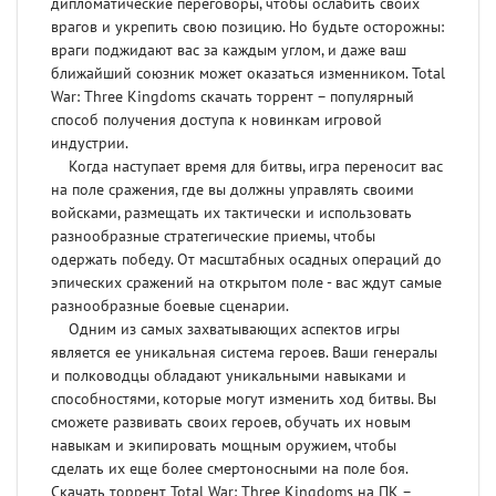
дипломатические переговоры, чтобы ослабить своих
врагов и укрепить свою позицию. Но будьте осторожны:
враги поджидают вас за каждым углом, и даже ваш
ближайший союзник может оказаться изменником. Total
War: Three Kingdoms скачать торрент – популярный
способ получения доступа к новинкам игровой
индустрии.
Когда наступает время для битвы, игра переносит вас
на поле сражения, где вы должны управлять своими
войсками, размещать их тактически и использовать
разнообразные стратегические приемы, чтобы
одержать победу. От масштабных осадных операций до
эпических сражений на открытом поле - вас ждут самые
разнообразные боевые сценарии.
Одним из самых захватывающих аспектов игры
является ее уникальная система героев. Ваши генералы
и полководцы обладают уникальными навыками и
способностями, которые могут изменить ход битвы. Вы
сможете развивать своих героев, обучать их новым
навыкам и экипировать мощным оружием, чтобы
сделать их еще более смертоносными на поле боя.
Скачать торрент Total War: Three Kingdoms на ПК –