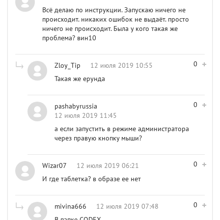
Всё делаю по инструкции. Запускаю ничего не
происходит. никаких ошибок не выдаёт. просто
ничего не происходит. Была у кого такая же
проблема? вин10
0
Zloy_Tip
12 июля 2019 10:55
Такая же ерунда
0
pashabyrussia
12 июля 2019 11:45
а если запустить в режиме администратора
через правую кнопку мыши?
0
Wizar07
12 июля 2019 06:21
И где таблетка? в образе ее нет
0
mivina666
12 июля 2019 07:48
В папке CODEX