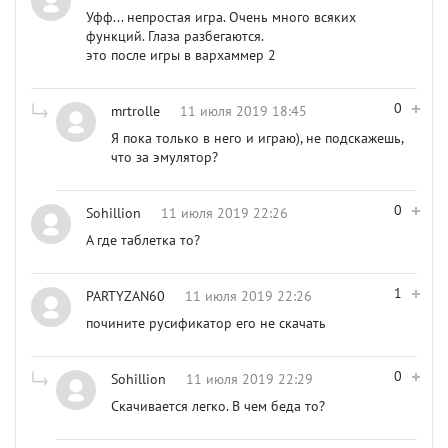
Уфф... непростая игра. Очень много всяких
функций. Глаза разбегаются.
это после игры в вархаммер 2
0
mrtrolle
11 июля 2019 18:45
Я пока только в него и играю), не подскажешь,
что за эмулятор?
0
Sohillion
11 июля 2019 22:26
А где таблетка то?
1
PARTYZAN60
11 июля 2019 22:26
почините русификатор его не скачать
0
Sohillion
11 июля 2019 22:29
Скачивается легко. В чем беда то?