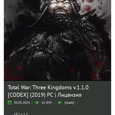
Total War: Three Kingdoms v.1.1.0
[CODEX] (2019) PC | Лицензия
30.03.2024
/
62 859
/
{loads}
/
19,2 + 1,73 Гб