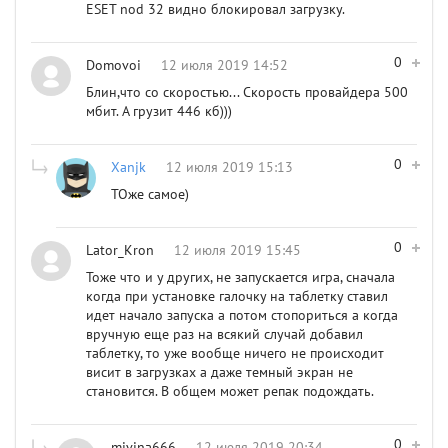
ESET nod 32 видно блокировал загрузку.
0
Domovoi
12 июля 2019 14:52
Блин,что со скоростью... Скорость провайдера 500
мбит. А грузит 446 кб)))
0
Xanjk
12 июля 2019 15:13
ТОже самое)
0
Lator_Kron
12 июля 2019 15:45
Тоже что и у других, не запускается игра, сначала
когда при установке галочку на таблетку ставил
идет начало запуска а потом стопориться а когда
вручную еще раз на всякий случай добавил
таблетку, то уже вообще ничего не происходит
висит в загрузках а даже темный экран не
становится. В общем может репак подождать.
0
mivina666
12 июля 2019 20:34