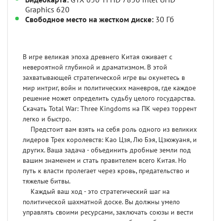
Видеокарта:
GTX 650 Ti HD 7850 Intel UHD
Graphics 620
Свободное место на жестком диске:
30 Гб
В игре великая эпоха древнего Китая оживает с
невероятной глубиной и драматизмом. В этой
захватывающей стратегической игре вы окунетесь в
мир интриг, войн и политических маневров, где каждое
решение может определить судьбу целого государства.
Скачать Total War: Three Kingdoms на ПК через торрент
легко и быстро.
Предстоит вам взять на себя роль одного из великих
лидеров Трех королевств: Као Цзя, Лю Бэя, Цзюжуаня, и
других. Ваша задача - объединить дробные земли под
вашим знаменем и стать правителем всего Китая. Но
путь к власти пролегает через кровь, предательство и
тяжелые битвы.
Каждый ваш ход - это стратегический шаг на
политической шахматной доске. Вы должны умело
управлять своими ресурсами, заключать союзы и вести