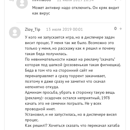
Может антивир надо отключить. Он кряк видит
как вирус
0
Zloy_Tip
13 июля 2019 00:01
У кого не запускается игра, но в диспечере задач
висит процес. У меня так же было. Возможно это
только у меня, но расскажу как я решил и почему
такая беда получилась.
По невнимательности нажал на рекламу "скачать"
которая под шапкой (розовенькая такая фигнюшка).
Беда в том что на сторонний сайт не
перенаправляет а сразу торрент закачивает,
поэтому я даже сразу не заметил что скачал
непонятно откуда.
Админам просьба, убрать в сторонку такую вещь
(рекламу)- осадочек остался неприятный, 19Гб
качать это не семечки погрызть. Не у всех
проводной инет.
Установил, и не запустилась, но в диспечере висел
процес.
Как решил!? Хочеться сказать что перекачал хатаба