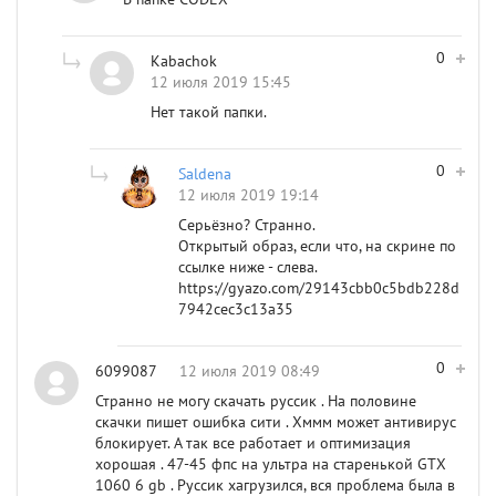
0
Kabachok
12 июля 2019 15:45
Нет такой папки.
0
Saldena
12 июля 2019 19:14
Серьёзно? Странно.
Открытый образ, если что, на скрине по
ссылке ниже - слева.
https://gyazo.com/29143cbb0c5bdb228d
7942cec3c13a35
0
6099087
12 июля 2019 08:49
Странно не могу скачать руссик . На половине
скачки пишет ошибка сити . Хммм может антивирус
блокирует. А так все работает и оптимизация
хорошая . 47-45 фпс на ультра на старенькой GTX
1060 6 gb . Руссик хагрузился, вся проблема была в