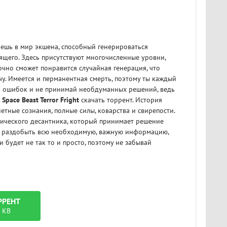
аешь в мир экшена, способный генерироваться
дящего. Здесь присутствуют многочисленные уровни,
очно сможет понравится случайная генерация, что
чу. Имеется и перманентная смерть, поэтому ты каждый
ть ошибок и не принимай необдуманных решений, ведь
.
Space Beast Terror Fright
скачать торрент. История
тные сознания, полные силы, коварства и свирепости.
мического десантника, который принимает решение
же раздобыть всю необходимую, важную информацию,
 будет не так то и просто, поэтому не забывай
РРЕНТ
 KB