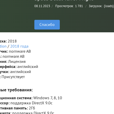
08.11.2023
/
Просмотров:
1 781
/
Загрузок:
{loads}
Спасибо
ска:
2018
tion
/
2018 года
тчик:
nornware AB
:
nornware AB
ния:
Лицензия
терфейса:
английский
вучки:
английский
:
Присутствует
ные требования:
ционная система:
Windows 7, 8, 10
ссор:
поддержка DirectX 9.0c
тивная память:
2Гб
карта:
поддержка DirectX 9.0c