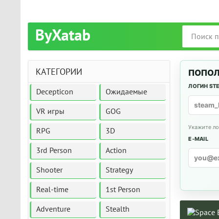
ByXatab
КАТЕГОРИИ
ПОПОЛ
ЛОГИН ST
Decepticon
Ожидаемые
VR игры
GOG
Укажите ло
RPG
3D
E-MAIL
3rd Person
Action
Shooter
Strategy
Real-time
1st Person
Adventure
Stealth