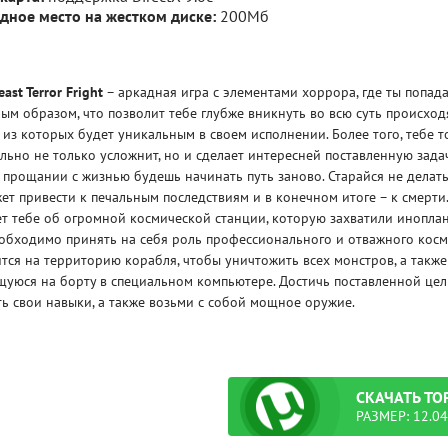
дное место на жестком диске:
200Мб
east Terror Fright
– аркадная игра с элементами хоррора, где ты попад
ым образом, что позволит тебе глубже вникнуть во всю суть происхо
из которых будет уникальным в своем исполнении. Более того, тебе т
льно не только усложнит, но и сделает интересней поставленную зада
и прощании с жизнью будешь начинать путь заново. Старайся не дела
ет привести к печальным последствиям и в конечном итоге – к смерти
т тебе об огромной космической станции, которую захватили иноплане
еобходимо принять на себя роль профессионального и отважного кос
ится на территорию корабля, чтобы уничтожить всех монстров, а так
уюся на борту в специальном компьютере. Достичь поставленной цели
ь свои навыки, а также возьми с собой мощное оружие.
СКАЧАТЬ
ТО
РАЗМЕР: 12.04