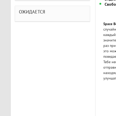
Свобо
ОЖИДАЕТСЯ
Space B
случайн
каждый 
значите
раз пр
это мож
поведае
Тебе н
отправ
находящ
улучшат