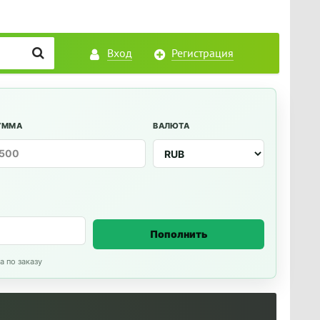
Вход
Регистрация
УММА
ВАЛЮТА
Пополнить
а по заказу