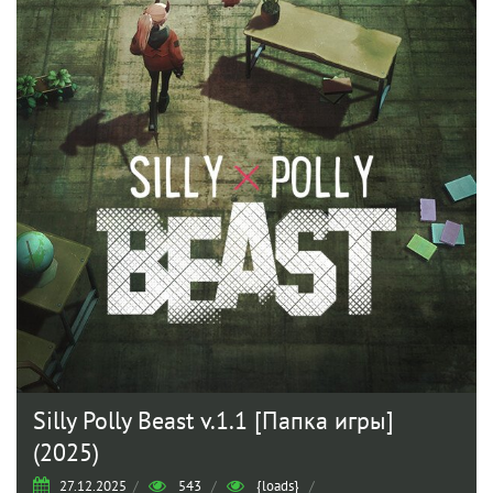
Silly Polly Beast v.1.1 [Папка игры]
(2025)
27.12.2025
/
543
/
{loads}
/