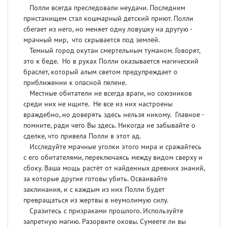
Полли всегда преследовали неудачи. Последним
пристанищем стал кошмарный детский приют. Полли
сбегает из него, но меняет одну ловушку на другую -
мрачный мир, что скрывается под землёй.
Темный город окутан смертельным туманом. Говорят,
это к беде. Но в руках Полли оказывается магический
браслет, который алым светом предупреждает о
приближении к опасной пелене.
Местные обитатели не всегда враги, но союзников
среди них не ищите. Не все из них настроены
враждебно, но доверять здесь нельзя никому. Главное -
помните, ради чего Вы здесь. Никогда не забывайте о
сделке, что привела Полли в этот ад.
Исследуйте мрачные уголки этого мира и сражайтесь
с его обитателями, переключаясь между видом сверху и
сбоку. Ваша мощь растёт от найденных древних знаний,
за которые другие готовы убить. Осваивайте
заклинания, и с каждым из них Полли будет
превращаться из жертвы в неумолимую силу.
Сразитесь с призраками прошлого. Используйте
запретную магию. Разорвите оковы. Сумеете ли вы