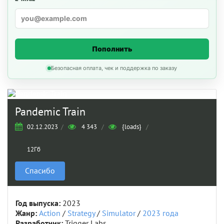
Пополнить
Безопасная оплата, чек и поддержка по заказу
Pandemic Train
02.12.2023
/
4 343
/
{loads}
/
12Гб
Спасибо
Год выпуска:
2023
Жанр:
Action
/
Strategy
/
Simulator
/
2023 года
Разработчик:
Trigger Labs