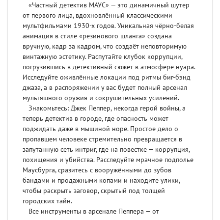
«Частный детектив МАУС» — это динамичный шутер
от первого лица, вдохновлённый классическими
мультфильмами 1930-х годов. Уникальная чёрно-белая
анимация в стиле «резинового шланга» создана
вручную, кадр за кадром, что создаёт неповторимую
винтажную эстетику. Распутайте клубок коррупции,
погрузившись в детективный сюжет в атмосфере нуара.
Исследуйте оживлённые локации под ритмы биг-бэнд
джаза, а в распоряжении у вас будет полный арсенал
мультяшного оружия и сокрушительных усилений.
Знакомьтесь: Джек Пеппер, некогда герой войны, а
теперь детектив в городе, где опасность может
поджидать даже в мышиной норе. Простое дело о
пропавшем человеке стремительно превращается в
запутанную сеть интриг, где на повестке — коррупция,
похищения и убийства. Расследуйте мрачное подполье
Маусбурга, сразитесь с вооружёнными до зубов
бандами и продажными копами и находите улики,
чтобы раскрыть заговор, скрытый под толщей
городских тайн.
Все инструменты в арсенале Пеппера — от