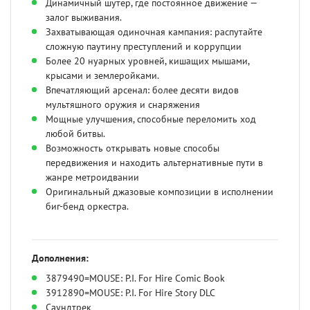
Динамичный шутер, где постоянное движение —
залог выживания.
Захватывающая одиночная кампания: распутайте
сложную паутину преступлений и коррупции
Более 20 нуарных уровней, кишащих мышами,
крысами и землеройками.
Впечатляющий арсенал: более десяти видов
мультяшного оружия и снаряжения
Мощные улучшения, способные переломить ход
любой битвы.
Возможность открывать новые способы
передвижения и находить альтернативные пути в
жанре метроидвании
Оригинальный джазовые композиции в исполнении
биг-бенд оркестра.
Дополнения:
3879490=MOUSE: P.I. For Hire Comic Book
3912890=MOUSE: P.I. For Hire Story DLC
Саундтрек