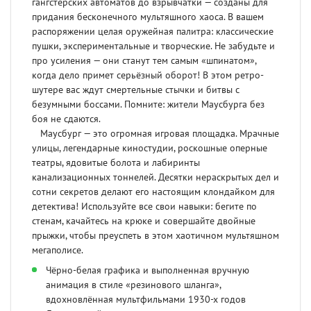
гангстерских автоматов до взрывчатки — созданы для
придания бесконечного мультяшного хаоса. В вашем
распоряжении целая оружейная палитра: классические
пушки, экспериментальные и творческие. Не забудьте и
про усиления — они станут тем самым «шпинатом»,
когда дело примет серьёзный оборот! В этом ретро-
шутере вас ждут смертельные стычки и битвы с
безумными боссами. Помните: жители Маусбурга без
боя не сдаются.
Маусбург — это огромная игровая площадка. Мрачные
улицы, легендарные киностудии, роскошные оперные
театры, ядовитые болота и лабиринты
канализационных тоннелей. Десятки нераскрытых дел и
сотни секретов делают его настоящим клондайком для
детектива! Используйте все свои навыки: бегите по
стенам, качайтесь на крюке и совершайте двойные
прыжки, чтобы преуспеть в этом хаотичном мультяшном
мегаполисе.
Чёрно-белая графика и выполненная вручную
анимация в стиле «резинового шланга»,
вдохновлённая мультфильмами 1930-х годов