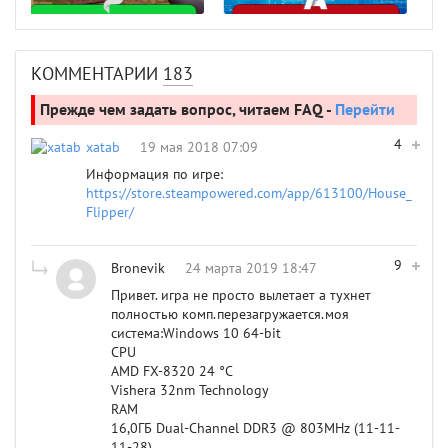
КОММЕНТАРИИ
183
Прежде чем задать вопрос, читаем FAQ -
Перейти
4
xatab
19 мая 2018 07:09
Информация по игре:
https://store.steampowered.com/app/613100/House_
Flipper/
9
Bronevik
24 марта 2019 18:47
Привет. игра не просто вылетает а тухнет
полностью комп.перезагружается.моя
система:Windows 10 64-bit
CPU
AMD FX-8320 24 °C
Vishera 32nm Technology
RAM
16,0ГБ Dual-Channel DDR3 @ 803MHz (11-11-
11-28)