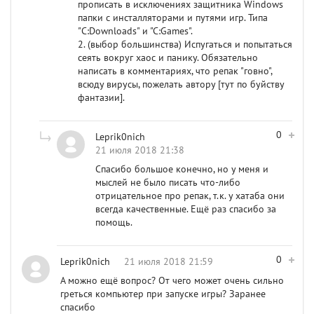
прописать в исключениях защитника Windows
папки с инсталляторами и путями игр. Типа
"C:Downloads" и "С:Games".
2. (выбор большинства) Испугаться и попытаться
сеять вокруг хаос и панику. Обязательно
написать в комментариях, что репак "говно",
всюду вирусы, пожелать автору [тут по буйству
фантазии].
0
Leprik0nich
21 июля 2018 21:38
Спасибо большое конечно, но у меня и
мыслей не было писать что-либо
отрицательное про репак, т.к. у хатаба они
всегда качественные. Ещё раз спасибо за
помощь.
0
Leprik0nich
21 июля 2018 21:59
А можно ещё вопрос? От чего может очень сильно
греться компьютер при запуске игры? Заранее
спасибо