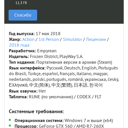
11,3 Гб
Спасибо
Год выпуска:
17 мая 2018
Жанр:
Action
/
1st Person
/
Simulator
/
Лицензии
/
2018 года
Разработчик:
Empyrean
Издатель:
Frozen District, PlayWay S.A.
Тип издания:
Портативная версия в архиве (Steam)
Язык интерфейса:
Русский, Deutsch, English, Português
do Brasil, Türkçe, español, français, italiano, magyar,
nederlands, polski, português, română, yкраїнська, český,
Ελληνικά, 中文(简体), 中文(繁體), 日本語, 한국어
Язык озвучки:
Нет
Таблэтка:
RUNE (по умолчанию) / CODEX / FLT
Системные требования:
Операционная система:
Windows 7 и выше (х64)
Процессор:
GeForce GTX 560 / AMD R7-260X