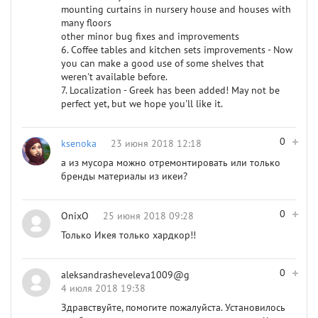
mounting curtains in nursery house and houses with
many floors
other minor bug fixes and improvements
6. Coffee tables and kitchen sets improvements - Now
you can make a good use of some shelves that
weren't available before.
7. Localization - Greek has been added! May not be
perfect yet, but we hope you'll like it.
0
ksenoka
23 июня 2018 12:18
а из мусора можно отремонтировать или только
бренды материалы из икеи?
0
OnixO
25 июня 2018 09:28
Только Икея только хардкор!!
0
aleksandrasheveleva1009@g
4 июля 2018 19:38
Здравствуйте, помогите пожалуйста. Установилось