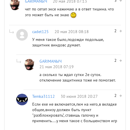
3
GARIMANЫЧ
20 мая 2018 07:13
чет по сетап эксе нажимаю а в ответ тишина. что
это может быть не знаю
2
cadet125
20 мая 2018 08:18
У меня такое было,подожди подольше,
защитник виндовс думает.
2
GARIMANЫЧ
21 мая 2018 07:19
а сколько ты ждал сутки 2е суток.
отключение защитника тоже не помогает.
2
Temka31112
30 июня 2018 20:27
Если еxe не включается,пкм на него,в вкладке
общее,внизу должен быть пункт
"разблокировать", ставишь галочку и
применить....у меня такое с большенством игр