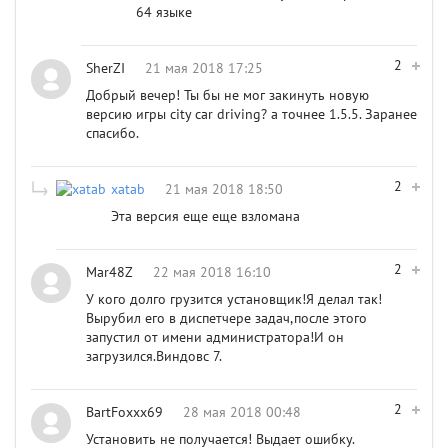
64 языке
2
SherZI
21 мая 2018 17:25
Добрый вечер! Ты бы не мог закинуть новую
версию игры city car driving? а точнее 1.5.5. Заранее
спасибо.
2
xatab
21 мая 2018 18:50
Эта версия еще еще взломана
2
Mar48Z
22 мая 2018 16:10
У кого долго грузится установщик!Я делал так!
Вырубил его в диспетчере задач,после этого
запустил от имени администратора!И он
загрузился.Виндовс 7.
2
BartFoxxx69
28 мая 2018 00:48
Установить не получается! Выдает ошибку.