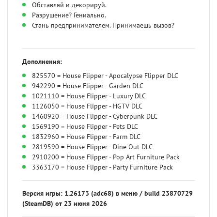
Обставляй и декорируй.
Разрушение? Гениально.
Стань предпринимателем. Принимаешь вызов?
Дополнения:
825570 = House Flipper - Apocalypse Flipper DLC
942290 = House Flipper - Garden DLC
1021110 = House Flipper - Luxury DLC
1126050 = House Flipper - HGTV DLC
1460920 = House Flipper - Cyberpunk DLC
1569190 = House Flipper - Pets DLC
1832960 = House Flipper - Farm DLC
2819590 = House Flipper - Dine Out DLC
2910200 = House Flipper - Pop Art Furniture Pack
3363170 = House Flipper - Party Furniture Pack
Версия игры:
1.26173 (adc68) в меню / build 23870729
(
SteamDB
) от 23 июня 2026