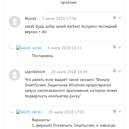
проблем.
0
Myodz
5 июля 2018 17:56
xatab будь добр залей darkest dungeon последней
версии + dlc
0
xatab
6 июля 2018 16:11
Постараюсь
0
Leprik0nich
20 июля 2018 16:44
Что делать если выдаёт такое окошко: "Фильтр
SmartScreen Защитника Windows предотвратил
запуск неопознанного приложения, которое может
подвергнуть компьютер риску."
0
AR-81
20 июля 2018 17:01
Варианты:
1. (верный) Отключить Smartscreen и навсегда