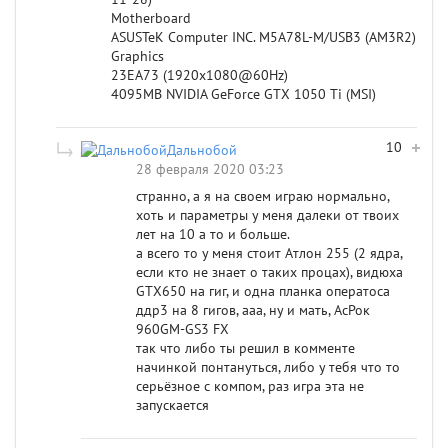
Motherboard
ASUSTeK Computer INC. M5A78L-M/USB3 (AM3R2)
Graphics
23EA73 (1920x1080@60Hz)
4095MB NVIDIA GeForce GTX 1050 Ti (MSI)
10
Дальнобой
28 февраля 2020 03:23
странно, а я на своем играю нормально,
хоть и параметры у меня далеки от твоих
лет на 10 а то и больше.
а всего то у меня стоит Атлон 255 (2 ядра,
если кто не знает о таких процах), видюха
GTX650 на гиг, и одна планка оператоса
ддр3 на 8 гигов, ааа, ну и мать, АсРок
960GM-GS3 FX
так что либо ты решил в комменте
начинкой понтануться, либо у тебя что то
серьёзное с компом, раз игра эта не
запускается