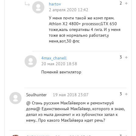
2
hartov
2 апреля 2020 12:42
У меня почти такой же комп прям.
Athlon X2 4800+ processor,GTX 650
тоже,жаль оперативы 4 гига. И у меня
тоже всё нормально работает,у
меня,вот,30 фпс
3
4max_chanell
20 мая 2020 18:58
Поменяй вентилятор
3
Soulhunter
19 мая 2018 23:07
@ Стань русским МакГайвером и ремонтируй
дома@ Единственный МакГайвер, которого я знаю,
делал из мыла динамит и из зубочистки запал к
нему.. Про какого МакГайвера идет речь?