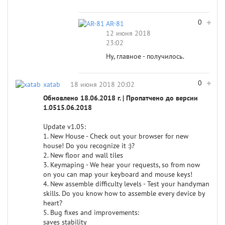
0
AR-81
12 июня 2018
23:02
Ну, главное - получилось.
0
xatab
18 июня 2018 20:02
Обновлено 18.06.2018 г. | Пропатчено до версии
1.0515.06.2018
Update v1.05:
1. New House - Check out your browser for new
house! Do you recognize it :)?
2. New floor and wall tiles
3. Keymaping - We hear your requests, so from now
on you can map your keyboard and mouse keys!
4. New assemble difficulty levels - Test your handyman
skills. Do you know how to assemble every device by
heart?
5. Bug fixes and improvements:
saves stability