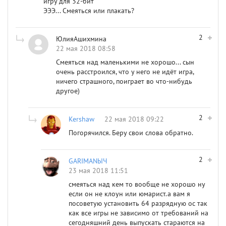
игру для 32-бит
ЭЭЭ... Смеяться или плакать?
2
ЮлияАшихмина
22 мая 2018 08:58
Смеяться над маленькими не хорошо... сын
очень расстроился, что у него не идёт игра,
ничего страшного, поиграет во что-нибудь
другое)
2
Kershaw
22 мая 2018 09:22
Погорячился. Беру свои слова обратно.
2
GARIMANЫЧ
23 мая 2018 11:51
смеяться над кем то вообще не хорошо ну
если он не клоун или юмарист.а вам я
посоветую установить 64 разрядную ос так
как все игры не зависимо от требований на
сегодняшний день выпускать стараются на