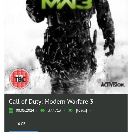
Call of Duty: Modern Warfare 3
08.05.2024
/
377 713
/
{loads}
/
16 GB