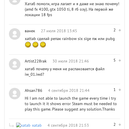
Хатаб помоги, игра лагает и я даже не знаю почему!
(amd fx 4100, gtx 1050 ti, 8 гб озу). На первой же
локации 18 fps
2
ванек
27 июля 2018 13:45
xattab сделай репак rainbow six sige пж или pubg
5
Artist228rak
30 июля 2018 21:46
хатаб почему у меня не распаковается файл
iw_01.iwd?
1
Ahsan786
4 сентября 2018 21:44
Hi I am not able to launch the game every time i try
to launch it it shows error Steam must be needed to
play this game. Please suggest any solution.Thanks
2
xatab
4 сентября 2018 21:53