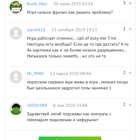
3
Rusik_Man
30 июля 2019 03:56
Игра сильно фризит, как решить проблему?
1
slavik916
13 октября 2019 19:13
Игра работает отлично... call of duty mw 3 hd
текстуры есть вообще? Если да то где достать? А то
4к картинка как и на более низких разрешениях...
Натыкался только swеetfx... но это не то
2
Mr_MMO
12 марта 2020 08:44
пиратские серваки еще живы в игре , помнил когда
был школьником задротил топы занимал :)
2
SVEN1989
8 мая 2020 19:08
Здравствуй хатаб подскажи как поиграть с
геймпадом подключаю и нефурычит