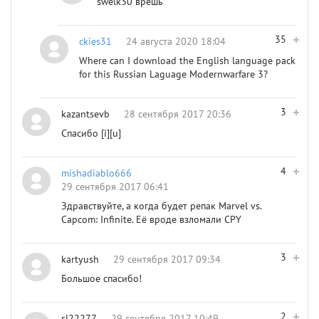
swelk30 врёшь
35
ckies31
24 августа 2020 18:04
Where can I download the English language pack
for this Russian Laguage Modernwarfare 3?
3
kazantsevb
28 сентября 2017 20:36
Спасибо [i][u]
4
mishadiablo666
29 сентября 2017 06:41
Здравствуйте, а когда будет репак Marvel vs.
Capcom: Infinite. Её вроде взломали CPY
3
kartyush
29 сентября 2017 09:34
Большое спасибо!
2
sl22277
29 сентября 2017 10:49