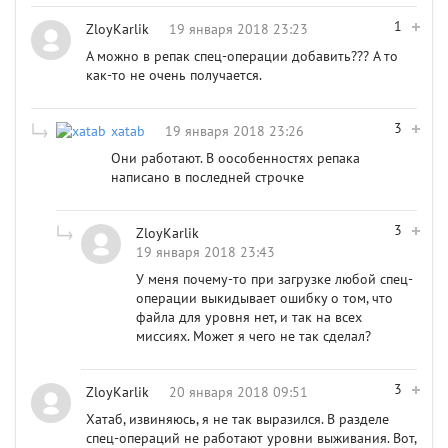
1
ZloyKarlik
19 января 2018 23:23
А можно в репак спец-операции добавить??? А то
как-то не очень получается.
3
xatab
19 января 2018 23:26
Они работают. В оособенностях репака
написано в последней строчке
3
ZloyKarlik
19 января 2018 23:43
У меня почему-то при загрузке любой спец-
операции выкидывает ошибку о том, что
файла для уровня нет, и так на всех
миссиях. Может я чего не так сделал?
3
ZloyKarlik
20 января 2018 09:51
Хатаб, извиняюсь, я не так выразился. В разделе
спец-операций не работают уровни выживания. Вот,