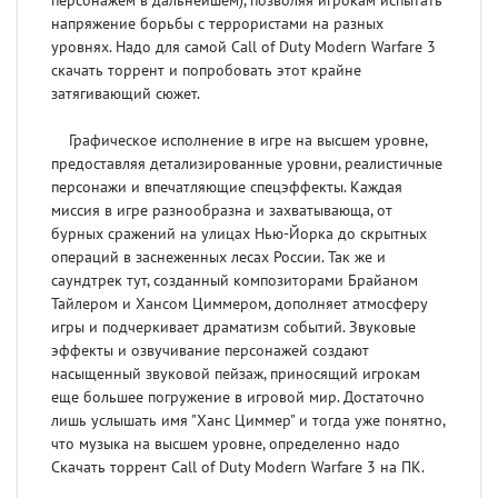
персонажем в дальнейшем), позволяя игрокам испытать
напряжение борьбы с террористами на разных
уровнях. Надо для самой Сall of Duty Modern Warfare 3
скачать торрент и попробовать этот крайне
затягивающий сюжет.
Графическое исполнение в игре на высшем уровне,
предоставляя детализированные уровни, реалистичные
персонажи и впечатляющие спецэффекты. Каждая
миссия в игре разнообразна и захватывающа, от
бурных сражений на улицах Нью-Йорка до скрытных
операций в заснеженных лесах России. Так же и
саундтрек тут, созданный композиторами Брайаном
Тайлером и Хансом Циммером, дополняет атмосферу
игры и подчеркивает драматизм событий. Звуковые
эффекты и озвучивание персонажей создают
насыщенный звуковой пейзаж, приносящий игрокам
еще большее погружение в игровой мир. Достаточно
лишь услышать имя "Ханс Циммер" и тогда уже понятно,
что музыка на высшем уровне, определенно надо
Скачать торрент Сall of Duty Modern Warfare 3 на ПК.