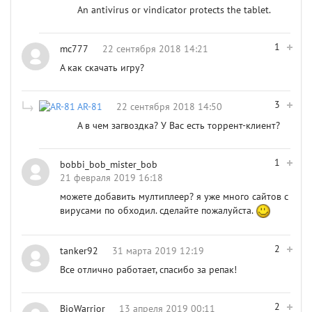
An antivirus or vindicator protects the tablet.
1
mc777
22 сентября 2018 14:21
А как скачать игру?
3
AR-81
22 сентября 2018 14:50
А в чем загвоздка? У Вас есть торрент-клиент?
1
bobbi_bob_mister_bob
21 февраля 2019 16:18
можете добавить мултиплеер? я уже много сайтов с
вирусами по обходил. сделайте пожалуйста.
2
tanker92
31 марта 2019 12:19
Все отлично работает, спасибо за репак!
2
BioWarrior
13 апреля 2019 00:11