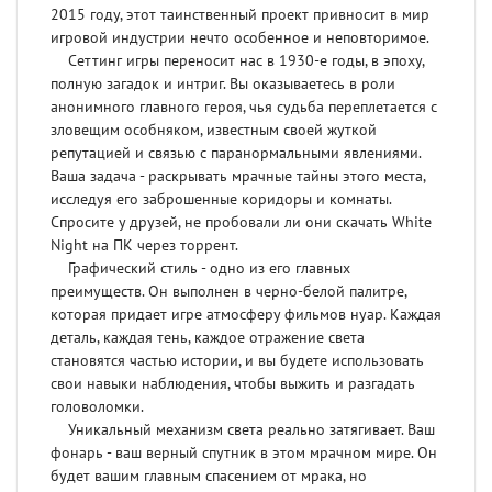
2015 году, этот таинственный проект привносит в мир
игровой индустрии нечто особенное и неповторимое.
Сеттинг игры переносит нас в 1930-е годы, в эпоху,
полную загадок и интриг. Вы оказываетесь в роли
анонимного главного героя, чья судьба переплетается с
зловещим особняком, известным своей жуткой
репутацией и связью с паранормальными явлениями.
Ваша задача - раскрывать мрачные тайны этого места,
исследуя его заброшенные коридоры и комнаты.
Спросите у друзей, не пробовали ли они скачать White
Night на ПК через торрент.
Графический стиль - одно из его главных
преимуществ. Он выполнен в черно-белой палитре,
которая придает игре атмосферу фильмов нуар. Каждая
деталь, каждая тень, каждое отражение света
становятся частью истории, и вы будете использовать
свои навыки наблюдения, чтобы выжить и разгадать
головоломки.
Уникальный механизм света реально затягивает. Ваш
фонарь - ваш верный спутник в этом мрачном мире. Он
будет вашим главным спасением от мрака, но