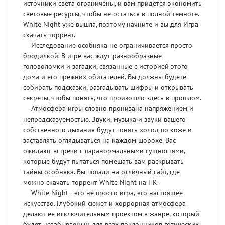
источники света ограничены, и вам придется экономить
световые ресурсы, чтобы не остаться в полной темноте.
White Night уже вышла, поэтому начните и вы для Игра
скачать торрент.
Исследование особняка не ограничивается просто
бродилкой. В игре вас ждут разнообразные
головоломки и загадки, связанные с историей этого
дома и его прежних обитателей. Вы должны будете
собирать подсказки, разгадывать шифры и открывать
секреты, чтобы понять, что произошло здесь в прошлом.
Атмосфера игры словно пронизана напряжением и
непредсказуемостью. Звуки, музыка и звуки вашего
собственного дыхания будут гонять холод по коже и
заставлять оглядываться на каждом шорохе. Вас
ожидают встречи с паранормальными сущностями,
которые будут пытаться помешать вам раскрывать
тайны особняка. Вы попали на отличный сайт, где
можно скачать торрент White Night на ПК.
White Night - это не просто игра, это настоящее
искусство. Глубокий сюжет и хоррорная атмосфера
делают ее исключительным проектом в жанре, который
будет незабываемым для всех поклонников готических