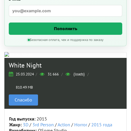
Пополнить
Безопасная оплата, чек и поддержка по заказу
White Night
25.03.2024
/
31 666
/
{loads}
/
810.49 MB
Спасибо
Год выпуска:
2015
Жанр:
3D
/
3rd Person
/
Action
/
Horror
/
2015 года
Разработчик:
OSome Studio