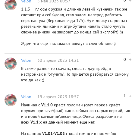
0
Velon
5 мая 2023 00:37
1.1.3 — плюсы оружия и длинна лезвий кузнечки так-же
слетают при сейв\лоад, стал задом-наперед работать
перк пастуха (Верховая езда 175). Ну и дочку старосты с
резетными лычками и атрибутами нанять стало чучуть
сложнее (никак не закроют до конца сей эксплойт) :))
Ждем что еще ̶п̶о̶л̶а̶м̶а̶ю̶т̶ введут в след обнове :)
0
Velon
30 апреля 2023 14:21
В cтимe разве что скачать, сделать даунгрейд в
настройках и "отучить". Но придется разбираться самому
что да как ;)
1
Velon
19 апреля 2023 18:57
Начиная с
V1.1.0
крафт поломан (слет перков крафт
оружия при save\load) как в сейвах со старых версий, так
и в новой кампании\песочнице. Фикса разрабами на
всех
V1.1.x
на данный момент еще нет.
На ранних
V1.01
-
V1.03
с крафтом все в норме (по