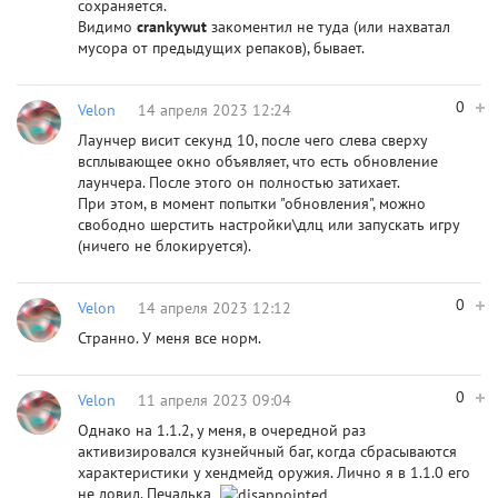
сохраняется.
Видимо
crankywut
закоментил не туда (или нахватал
мусора от предыдущих репаков), бывает.
0
Velon
14 апреля 2023 12:24
Лаунчер висит секунд 10, после чего слева сверху
всплывающее окно объявляет, что есть обновление
лаунчера. После этого он полностью затихает.
При этом, в момент попытки "обновления", можно
свободно шерстить настройки\длц или запускать игру
(ничего не блокируется).
0
Velon
14 апреля 2023 12:12
Странно. У меня все норм.
0
Velon
11 апреля 2023 09:04
Однако на 1.1.2, у меня, в очередной раз
активизировался кузнейчный баг, когда сбрасываются
характеристики у хендмейд оружия. Лично я в 1.1.0 его
не ловил. Печалька