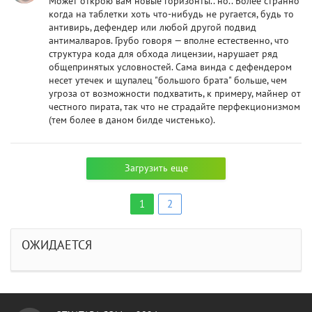
Может открою вам новые горизонты.. но.. Более странно
когда на таблетки хоть что-нибудь не ругается, будь то
антивирь, дефендер или любой другой подвид
антималваров. Грубо говоря — вполне естественно, что
структура кода для обхода лицензии, нарушает ряд
общепринятых условностей. Сама винда с дефендером
несет утечек и щупалец "большого брата" больше, чем
угроза от возможности подхватить, к примеру, майнер от
честного пирата, так что не страдайте перфекционизмом
(тем более в даном билде чистенько).
Загрузить еще
1
2
ОЖИДАЕТСЯ