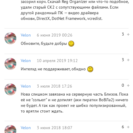
засорил корч. Скачай Reg Organizer или что-то подобное,
удали старый СК2 с сопутствующими файлами. Если
другой рандомный ПК — видео драйвера
обнови, DirectX, DotNet Framework, vcredist.
3
Velon
6 июня 2019 00:26
Обновите, будьте добры
3
Velon
10 апреля 2019 19:12
Интелхд не поддерживает, обидно
0
Velon
3 июля 2018 17:26
Нова слишком завязана на серверную часть Близов. Пока
её не "сольют" и не допилят (аки пиратки ВоВЛа2) ничего
не будет. А так как проект не шибко популизированный,
то врятли стоит ждать.
6
Velon
3 июня 2018 18:07